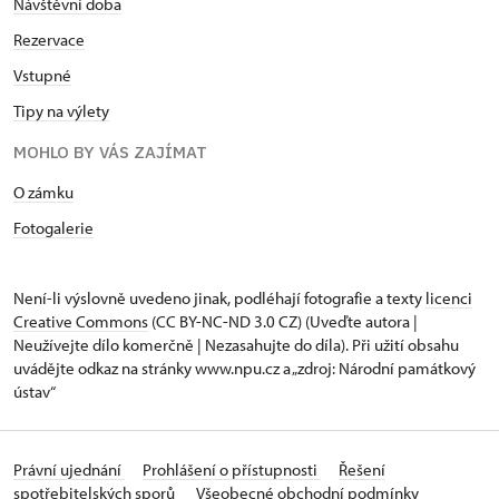
Návštěvní doba
Rezervace
Vstupné
Tipy na výlety
MOHLO BY VÁS ZAJÍMAT
O zámku
Fotogalerie
Není-li výslovně uvedeno jinak, podléhají fotografie a texty
licenci
Creative Commons
(CC BY-NC-ND 3.0 CZ) (Uveďte autora |
Neužívejte dílo komerčně | Nezasahujte do díla). Při užití obsahu
uvádějte odkaz na stránky www.npu.cz a „zdroj: Národní památkový
ústav“
Právní ujednání
Prohlášení o přístupnosti
Řešení
spotřebitelských sporů
Všeobecné obchodní podmínky