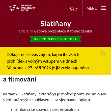
MENU
CS
Slatiňany
oficiální webová prezentace státního zámku
DNEŠNÍ NÁVŠTĚVNÍ DOBA
Děkujeme za váš zájem, kapacita všech
Slatiňany
Svatby a pronájmy
prohlídek s volným vstupem ve dnech
Komercni fotografování a filmování
30. srpna a 27. září 2026 je již zcela naplněna.
Komerční fotografování
a filmování
na zámku Slatiňany (exteriéry) je možné pouze na smlouvu
s jednorázovým souhlasem a za sjednanou úplatu.
Smlouva se uzavírá s profesionálním