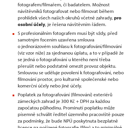
fotografem/filmařem, či badatelem. Možnost
návštěvníků fotografovat nebo filmovat během
prohlídek všech našich okruhů včetně zahrady,
pro
osobní účely
, je řešena návštěvním řádem.
S profesionálním fotografem musí být vždy, před
samotným focením uzavřena smlouva
o jednorázovém souhlasu k fotografování/filmování
(viz vzor níže) za sjednanou úplatu, a to v případě že
se jedná o fotografování u kterého není třeba
přerušit nebo podstatně omezit provoz objektu.
Smlouvou se uděluje povolení k fotografování, nebo
filmování prostor, pro kulturně společenské nebo
komerční účely nebo jiné účely.
Poplatek za fotografování (filmování) exteriérů
zámeckých zahrad je 300 Kč + DPH za každou
započatou půlhodinu. Prominutí poplatku může
písemně schválit ředitel územního pracoviště pouze
za podmínky, že bude NPÚ poskytnuta bezplatně
licence na pořízené fotografie (film) a to minimálně