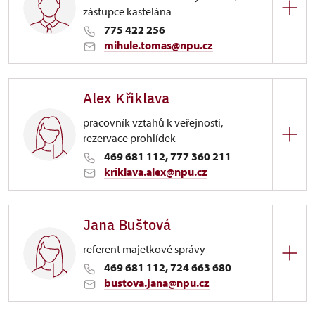
zástupce kastelána
775 422 256
mihule.tomas@npu.cz
Zámek Slatiňany
Alex Křiklava
Zámecký park 1/, Slatiňany
pracovník vztahů k veřejnosti,
rezervace prohlídek
469 681 112, 777 360 211
kriklava.alex@npu.cz
Zámek Slatiňany
Jana Buštová
Zámecký park 1/, Slatiňany
referent majetkové správy
469 681 112, 724 663 680
bustova.jana@npu.cz
Zámek Slatiňany