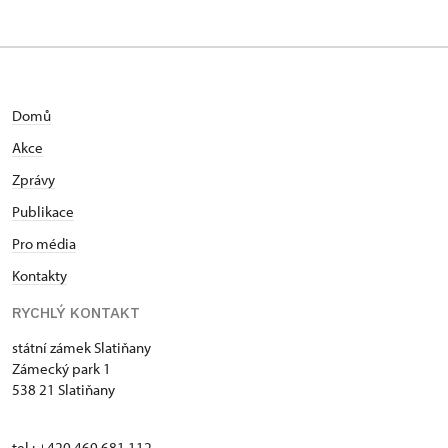
Zámecký park 1/, Slatiňany
Domů
Akce
Zprávy
Publikace
Pro média
Kontakty
RYCHLÝ KONTAKT
státní zámek Slatiňany
Zámecký park 1
538 21 Slatiňany
tel.: +420 469 681 112