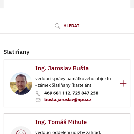
© Seznam.cz a.s. a další
HLEDAT
Slatiňany
Ing. Jaroslav Bušta
vedoucí správy památkového objektu
- zámek Slatiňany (kastelán)
469 681 112, 725 847 258
busta.jaroslav@npu.cz
Zámek Slatiňany
Ing. Tomáš Mihule
Zámecký park 1/, Slatiňany
vedoucí oddělení údržby zahrad,