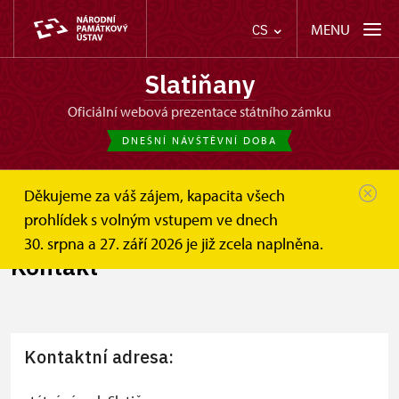
MENU
CS
Slatiňany
oficiální webová prezentace státního zámku
DNEŠNÍ NÁVŠTĚVNÍ DOBA
Děkujeme za váš zájem, kapacita všech
Slatiňany
Informace pro návštěvníky
Kontakt
prohlídek s volným vstupem ve dnech
30. srpna a 27. září 2026 je již zcela naplněna.
Kontakt
Kontaktní adresa:
+
−