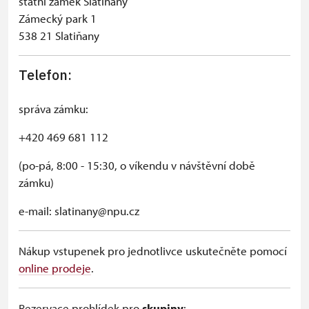
státní zámek Slatiňany
Zámecký park 1
538 21 Slatiňany
Telefon:
správa zámku:
+420 469 681 112
(po-pá, 8:00 - 15:30, o víkendu v návštěvní době
zámku)
e-mail: slatinany@npu.cz
Nákup vstupenek pro jednotlivce uskutečněte pomocí
online prodeje
.
Rezervace prohlídek pro
skupiny
: