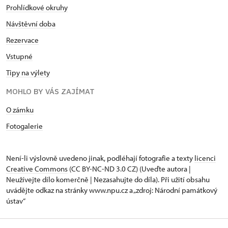
Prohlídkové okruhy
Návštěvní doba
Rezervace
Vstupné
Tipy na výlety
MOHLO BY VÁS ZAJÍMAT
O zámku
Fotogalerie
Není-li výslovně uvedeno jinak, podléhají fotografie a texty
licenci
Creative Commons
(CC BY-NC-ND 3.0 CZ) (Uveďte autora |
Neužívejte dílo komerčně | Nezasahujte do díla). Při užití obsahu
uvádějte odkaz na stránky www.npu.cz a „zdroj: Národní památkový
ústav“