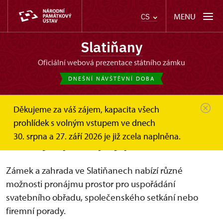
MENU
CS
Slatiňany
oficiální webová prezentace státního zámku
DNEŠNÍ NÁVŠTĚVNÍ DOBA
Děkujeme za váš zájem, kapacita všech
Slatiňany
Svatby a pronájmy
prohlídek s volným vstupem ve dnech
30. srpna a 27. září 2026 je již zcela naplněna.
Svatby a pronájmy prostor
Zámek a zahrada ve Slatiňanech nabízí různé
možnosti pronájmu prostor pro uspořádání
svatebního obřadu, společenského setkání nebo
firemní porady.