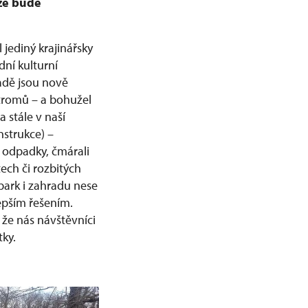
 že bude
 jediný krajinářsky
ní kulturní
adě jsou nově
stromů – a bohužel
 stále v naší
nstrukce) –
i odpadky, čmárali
ech či rozbitých
park i zahradu nese
epším řešením.
 že nás návštěvníci
tky.