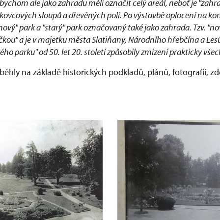
bychom ale jako zahradu měli označit celý areál, neboť je "zahr
kovcových sloupů a dřevěných polí. Po výstavbě oplocení na konc
nový" park a "starý" park označovaný také jako zahrada. Tzv. "no
čkou" a je v majetku města Slatiňany, Národního hřebčína a Les
vého parku" od 50. let 20. století způsobily zmizení prakticky vš
ěhly na základě historických podkladů, plánů, fotografií, z