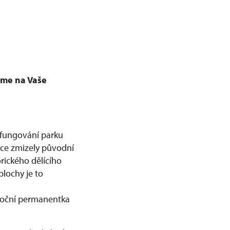
me na Vaše
 fungování parku
lce zmizely původní
orického dělícího
plochy je to
 roční permanentka