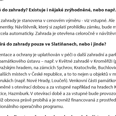
né do zahrady? Existuje i nějaké zvýhodněné, nebo nap
 zahrady je stanovena v cenovém výměru - viz vstupné. Al
anentky. Návštěvník, který si zaplatí prohlídku zámku, bude 
zcela automaticky. Zahrada je otevřena celoročně v návštěv
írá do zahrady pouze ve Slatiňanech, nebo i jinde?
ntace a ochrany je uplatňován v péči o další zahradní a par
památkového ústavu – např. v Květné zahradě v Kroměříži
ažským hradem, na zámcích Sychrov, Kratochvíle, Buchlovi
dalších místech v České republice, a to to nejen u objektů v m
rukách (např. Nové Hrady, Loučeň). Venkovní části památk
pněné s otevírací dobou a za vstupné například na hradech K
artice, Hazmburk. V otevírací době a za vstupné bude provoz
ejíž obnova právě probíhá a je rovněž financovaná z prostře
ionálního operačního programu.