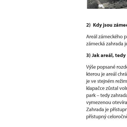
2) Kdy jsou záme
Areál zámeckého par
zámecká zahrada j
3) Jak areál, ted
Výše popsané rozdě
kterou je areál chr
je ve stejném reži
klapačce zůstal vo
park – tedy zahrad
vymezenou otevírac
Zahrada je přístu
přístupný celoročn