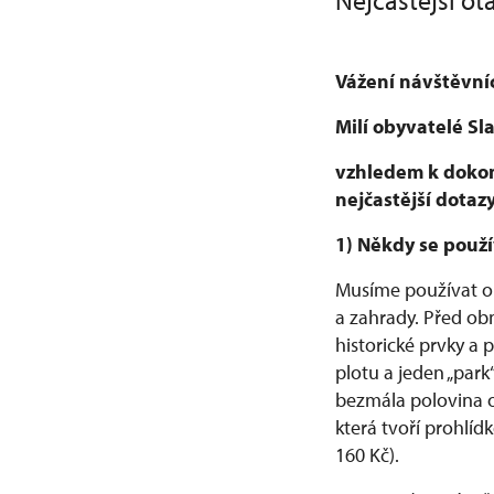
Nejčastější o
Vážení návštěvníc
Milí obyvatelé Sl
vzhledem k doko
nejčastější dotazy
1) Někdy se použí
Musíme používat o
a zahrady. Před ob
historické prvky a 
plotu a jeden „park
bezmála polovina o
která tvoří prohlí
160 Kč).