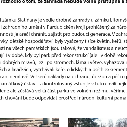
ě rozhodlo o tom, že zahrada nebude volně přístupná a
ál zámku Slatiňany je vedle drobné zahrady u zámku Litomyšl
zahradního umění v Pardubickém kraji prohlášený za národ
nností je areál chránit, zajistit pro budoucí generace.
V zahr
y, dětské hospodářství, byly vysázeny tisíce květin, keřů, 
ti na všech památkách jsou takové, že vandalismus a neúcta
jí. I v době, kdy byl park před rekonstrukcí (ale i v době reko
i dobrých mravů, lezli po stromech, lámali větve, vyhazoval
h a lavičkách, vytrhávali keře, o lidských a psích exkrement
u ani nemluvě. Veškeré náklady na ochranu, údržbu a péči o 
amátkový ústav – a kontrolovaný vstup je v tuto chvíli nejl
dené ale zůstává velká část parku ve volném režimu, věříme,
jich chování bude odpovídat prostředí národní kulturní pamá