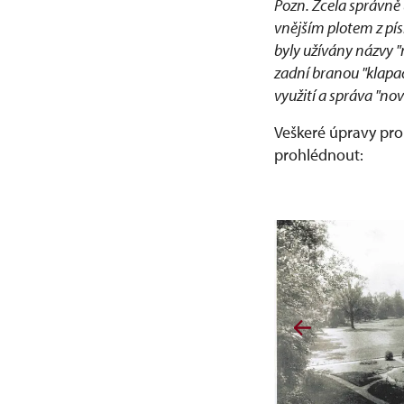
Pozn. Zcela správně 
vnějším plotem z pís
byly užívány názvy "
zadní branou "klapa
využití a správa "no
Veškeré úpravy prob
prohlédnout: