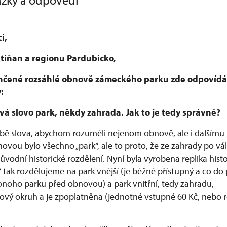
tázky a odpovědi
i,
atiňan a regionu Pardubicko,
nčené rozsáhlé obnově zámeckého parku zde odpovídá
:
vá slovo park, někdy zahrada. Jak to je tedy správně?
bě slova, abychom rozuměli nejenom obnově, ale i dalšímu
novou bylo všechno „park“, ale to proto, že ze zahrady po vá
původní historické rozdělení. Nyní byla vyrobena replika hist
“ tak rozdělujeme na park vnější (je běžně přístupný a co do 
noho parku před obnovou) a park vnitřní, tedy zahradu,
dkový okruh a je zpoplatněna (jednotné vstupné 60 Kč, nebo