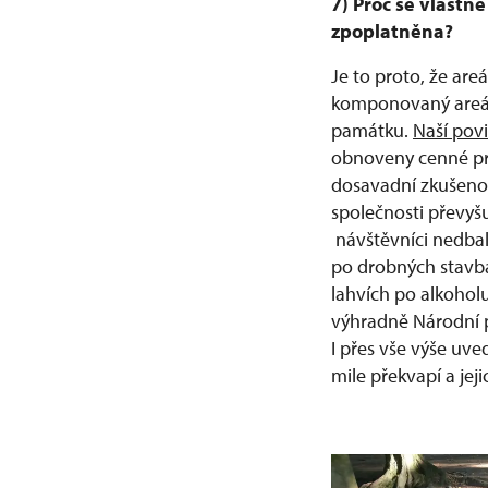
7) Proč se vlastn
zpoplatněna?
Je to proto, že are
komponovaný areál 
památku.
Naší povi
obnoveny cenné prvk
dosavadní zkušenos
společnosti převyšu
návštěvníci nedbal
po drobných stavbác
lahvích po alkohol
výhradně Národní p
I přes vše výše uve
mile překvapí a je