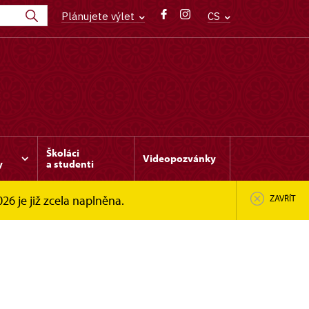
Plánujete výlet
CS
Školáci
Videopozvánky
y
a studenti
6 je již zcela naplněna.
ZAVŘÍT