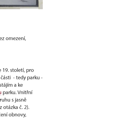
bez omezení,
19. století, pro
části - tedy parku -
stájím a ke
u
parku. Vnitřní
ruhu s jasně
otázka č. 2).
čení obnovy,