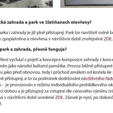
cká zahrada a park ve Slatiňanech otevřeny?
ku i zahrady je již plně přístupný. Park lze navštívit volně 
e zpoplatněna a otevřena v návštěvní době zveřejněné
ZDE
.
y park a zahrada, přesně funguje?
lení vychází z pojetí a koncepce kompozice zahrady z konce 
áněn jako národní kulturní památka. Provoz běžně přístupné 
mu jako před obnovou, tedy i průchod areálem od kostela ke 
lně přístupný, a to za podmínek dodržování
návštěvního řád
a - je provozován v režimu individuálního prohlídkového ok
í dobou a je přístupný za vstupné dle cenového výměru (viz 
pná v návštěvní době uvedené
ZDE
. Zámek je nyní, po dokon
ě.