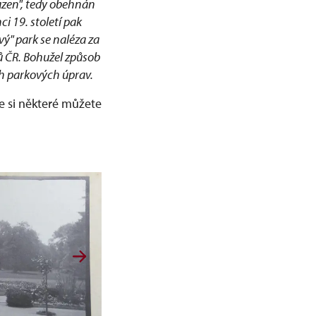
azen", tedy obehnán
i 19. století pak
vý" park se naléza za
ů ČR. Bohužel způsob
ech parkových úprav.
de si některé můžete