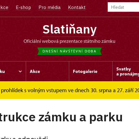
kce
E-shop
Pro média
Kontakt
Slatiňany
oficiální webová prezentace státního zámku
DNEŠNÍ NÁVŠTĚVNÍ DOBA
Svatby
ku
Akce
Fotogalerie
a pronájm
prohlídek s volným vstupem ve dnech 30. srpna a 27. září 202
zky a odpovědi
trukce zámku a parku