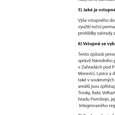
5) Jaké je vstup
Výše vstupného do
využití roční perm
prohlídky zahrady 
6) Vstupné se vyb
Tento způsob preze
správě Národního 
v Zahradách pod Pr
Moravicí, Lysice a 
také v soukromých 
areálů jsou zpřístu
Trosky, Rabí, Velh
hradu Pernštejn, j
Integrovaného reg