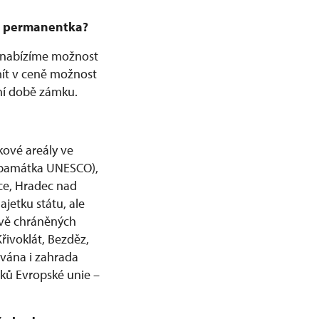
ř. permanentka?
e nabízíme možnost
mít v ceně možnost
ní době zámku.
kové areály ve
 (památka UNESCO),
ce, Hradec nad
ajetku státu, ale
ově chráněných
řivoklát, Bezděz,
ována i zahrada
dků Evropské unie –