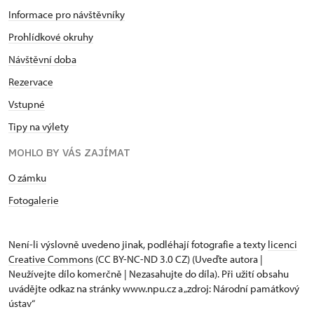
- cesta autem od zámku:
1,5 km (cca 3 min)
Informace pro návštěvníky
- cesta pěšky:
1,6 km (cca 25 min)
Prohlídkové okruhy
- adresa: T. G. Masaryka 786,
Návštěvní doba
538 21 Slatiňany
- kontakt: 604315 729; 469 681 200,
Rezervace
motorest.bonet@seznam.cz
Vstupné
- web:
https://www.motorestbonet.cz/
Tipy na výlety
Pizzeria Tiano
MOHLO BY VÁS ZAJÍMAT
- jídlo pouze s sebou
O zámku
- cesta autem od zámku:
500 m (cca 2 min)
- cesta pěšky:
700 m (cca 10 min)
Fotogalerie
- adresa: T. G. Masaryka 117,
538 21 Slatiňany
- kontakt: 603 479 772,
Není-li výslovně uvedeno jinak, podléhají fotografie a texty
licenci
pizzeriatiano@email.cz
Creative Commons
(CC BY-NC-ND 3.0 CZ) (Uveďte autora |
Neužívejte dílo komerčně | Nezasahujte do díla). Při užití obsahu
- web:
https://www.pizzeria-tiano.cz/
uvádějte odkaz na stránky www.npu.cz a „zdroj: Národní památkový
ústav“
Zmrzlina Slatiňany