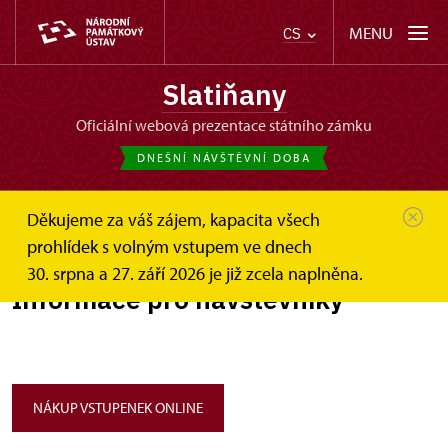
MENU
CS
Slatiňany
oficiální webová prezentace státního zámku
DNEŠNÍ NÁVŠTĚVNÍ DOBA
Děkujeme za váš zájem, kapacita všech
Slatiňany
Informace pro návštěvníky
prohlídek s volným vstupem ve dnech
30. srpna a 27. září 2026 je již zcela naplněna.
Informace pro návštěvníky
NÁKUP VSTUPENEK ONLINE