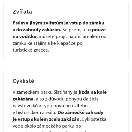
u hřebčína.
mlatovou cestou, případně vyplněna zámkovou
Zvířata
dlažbou či asfaltem. Podélný sklon chodníku ke
Upozorňujeme, že vjezd do areálu je zakázán.
vstupu do areálu zámku místy dosahuje 15%.
Psům a jiným zvířatům je vstup do zámku
Parkování na ploše před hřebčínem je
Nižšího sklonu lze docílit absolvováním cesty po
a do zahrady zakázán.
Se psem, a to
pouze
pokutováno (nejde o veřejné parkoviště)!
silnici. Na cestě směřující ke vstupu do zámku
na vodítku,
můžete projít napříč areálem od
v zámeckém parku jsou sklony cca 5%. Vstup do
zámku ke stájím a ke klapačce po
pokladny je omezen prahem výšky do 4 cm. Dveře
turistické značce.
k pokladně jsou
dvoukřídlé mechanické s otevíráním dovnitř (šířka
křídel 58 cm). V zámku je možné absolvovat
1 základní stálý prohlídkový okruh. U samotného
Cyklisté
vstupu jsou jednokřídlé mechanické dveře
s otevíráním dovnitř (šířka 94 cm). Plocha před
V zámeckém parku Slatiňany je
jízda na kole
dveřmi dosahuje šířky více jak 150 cm a hloubky
zakázána
, a to z důvodu pohybu dalších
více jak 250 cm. Zámecká zahrada i park jsou po
návštěvníků a typu povrchu užitého
rekonstrukci cest s mlatovým (výjimečně štětovým)
v historickém areálu.
Do zámecké zahrady
povrchem. Napříč cest vedou odvodňovací prahy
je vstup s kolem zcela zakázán.
Cyklostezka
se žlábkem hloubky 6 cm a šířky 10,5 cm. Východ ze
vede okolo zámeckého parku po
zahrady je po uzavření pokladny tvořen otočným