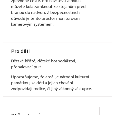
zpevněné cestě. Pro návštěvu zámku si
turniketem omezené šířky (klasický vozík a kočár
můžete kola zamknout ke stojanům před
projedou), rozměrnější vozíky a kočáry neprojedou.
branou do nádvoří. Z bezpečnostních
důvodů je tento prostor monitorován
Interiér:
kamerovým systémem.
Expozice se nachází v ve 2. NP. Z 1. NP do 2. NP
vede schodiště o 36 schodech, z toho 17 vede do
mezipatra a 19 z mezipatra do patra. (146 cm šířka).
Ve 2. NP jsou prahy do 2 cm, pouze 1 práh dosahuje
výšky 5 cm. Vyskytuje se zde i jeden zúžený
Pro děti
průchod 72 cm široký. Tento průchod se
nalézá u Salonu kněžny. Při návratu do 1. NP se
Dětské hřiště, dětské hospodářství,
zdolává točité schodiště o 42 schodech (šířka
přebalovací pult
161 cm). V přízemí tohoto okruhu se vyskytuje
Upozorňujeme, že areál je národní kulturní
několik jednotlivých schůdků. Prahy zde jsou do
památkou, za děti a jejich chování
7 cm. Po sestupu do nádvoří z 2. NP pokračuje
zodpovídají rodiče, či jiný zákonný zástupce.
prohlídka do 1. PP (rozšířený prohlídkový okruh).
Do tohoto podlaží se dostane návštěvník po
přímých schodech (šířka 145 cm). V tomto podlaží
se překonává velké množství schodů a zároveň se
zde vyskytuje 1 zúžený prostor do 60 cm. V těchto