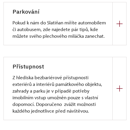
Parkování
Pokud k nám do Slatiňan míříte automobilem
či autobusem, zde najedete pár tipů, kde
můžete svého plechového miláčka zanechat.
Kam zaparkovat?
parkoviště
V Kaštance / Na Rembáni
-
Přístupnost
hlavní parkoviště - 400 m
Z hlediska bezbariérové přístupnosti
u městského úřadu
- jen osobní
exteriérů a interiérů památkového objektu,
automobily, menší kapacita, 200 m
zahrady a parku je v případě potřeby
u bývalého mlýna
- 200 m
imobilním vstup umožněn pouze s vlastní
dopomocí. Doporučeno zvážit možnosti
Velmi vhodný je výstup návštěvníků z autobusu na
každého jednotlivce před návštěvou.
kraji ulice Jiráskova na počátku pěší zóny. Autobus
se potom může otočit na cca 200 m vzdáleném
Exteriér:
kruhovém objezdu a zaparkovat na parkovišti
Přístupová cesta ke vstupu do zámku je zpevněna