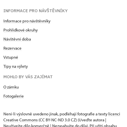
INFORMACE PRO NÁVŠTĚVNÍKY
Informace pro návštěvníky
Prohlídkové okruhy
Návštěvní doba
Rezervace
Vstupné
Tipy na výlety
MOHLO BY VÁS ZAJÍMAT
O zámku
Fotogalerie
Není-li výslovně uvedeno jinak, podléhají fotografie a texty
licenci
Creative Commons
(CC BY-NC-ND 3.0 CZ) (Uveďte autora |
Neužívejte dílo komerčně | Nezasahujte do díla). Při užití obsahu