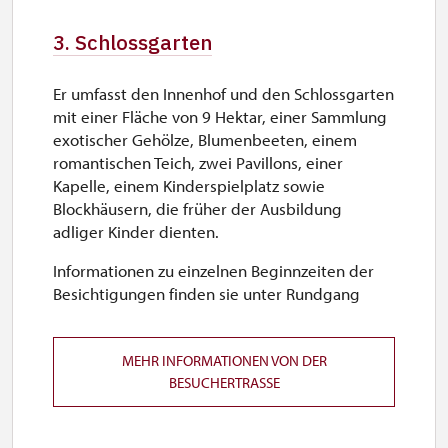
Sa–So
3. Schlossgarten
9.45 – 15.00
Er umfasst den Innenhof und den Schlossgarten
26. 10.-30. 10.
mit einer Fläche von 9 Hektar, einer Sammlung
Mo–Fr
exotischer Gehölze, Blumenbeeten, einem
romantischen Teich, zwei Pavillons, einer
9.45 – 15.00
Kapelle, einem Kinderspielplatz sowie
Blockhäusern, die früher der Ausbildung
adliger Kinder dienten.
Informationen zu einzelnen Beginnzeiten der
Besichtigungen finden sie unter Rundgang
MEHR INFORMATIONEN VON DER
BESUCHERTRASSE