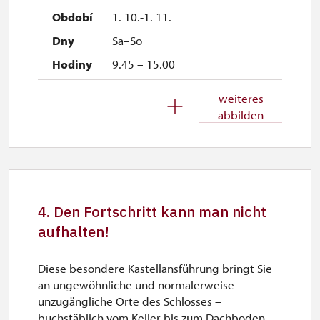
1. 10.-1. 11.
Sa–So
9.45 – 15.00
26. 10.-30. 10.
weiteres
abbilden
Mo–So
9.45 – 15.00
2. 11.-31. 12.
4. Den Fortschritt kann man nicht
geschlossen
aufhalten!
Diese besondere Kastellansführung bringt Sie
an ungewöhnliche und normalerweise
unzugängliche Orte des Schlosses –
buchstäblich vom Keller bis zum Dachboden,