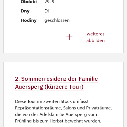
29. 9.
Di
geschlossen
30. 9.
weiteres
abbilden
Mi
geschlossen
1. 10.-1. 11.
Sa–So
2. Sommerresidenz der Familie
9.45 – 15.00
Auersperg (kürzere Tour)
26. 10.-30. 10.
Diese Tour im zweiten Stock umfasst
Mo–Fr
Repräsentationsräume, Salons und Privaträume,
9.45 – 15.00
die von der Adelsfamilie Auersperg vom
Frühling bis zum Herbst bewohnt wurden.