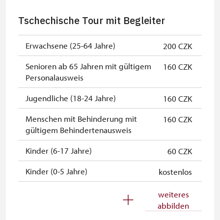
kostenlos
Eintrittskarte
Tschechische Tour mit Begleiter
NPÚ-Karte
kostenlos
Erwachsene (25-64 Jahre)
200 CZK
"Náš člověk"-Karte *
kostenlos
Senioren ab 65 Jahren mit gültigem
160 CZK
* Freier Eintritt nur für den
Personalausweis
Karteninhaber
Jugendliche (18-24 Jahre)
160 CZK
Menschen mit Behinderung mit
160 CZK
gültigem Behindertenausweis
Kinder (6-17 Jahre)
60 CZK
Kinder (0-5 Jahre)
kostenlos
Begleitperson von
kostenlos
weiteres
Schwerbehinderten
abbilden