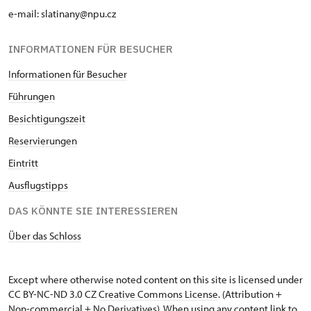
NPÚ-Karte
nicht verfügbar
e-mail: slatinany@npu.cz
"Náš člověk"-Karte *
nicht verfügbar
INFORMATIONEN FÜR BESUCHER
* Freier Eintritt nur für den
Informationen für Besucher
Karteninhaber
Führungen
Besichtigungszeit
Reservierungen
Eintritt
Ausflugstipps
DAS KÖNNTE SIE INTERESSIEREN
Über das Schloss
Except where otherwise noted content on this site is licensed under
CC BY-NC-ND 3.0 CZ
Creative Commons License
. (Attribution +
Non-commercial + No Derivatives). When using any content link to