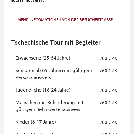
gültigem Mitgliedsausweis *
Inhaber der freien Eintrittskarte
kostenlos
MEHR INFORMATIONEN VON DER BESUCHERTRASSE
Inhaber der freien einmaligen
kostenlos
Eintrittskarte
Tschechische Tour mit Begleiter
NPÚ-Karte
kostenlos
Erwachsene (25-64 Jahre)
260 CZK
"Náš člověk"-Karte *
kostenlos
Senioren ab 65 Jahren mit gültigem
260 CZK
* Freier Eintritt nur für den
Personalausweis
Karteninhaber
Jugendliche (18-24 Jahre)
260 CZK
Menschen mit Behinderung mit
260 CZK
gültigem Behindertenausweis
Kinder (6-17 Jahre)
260 CZK