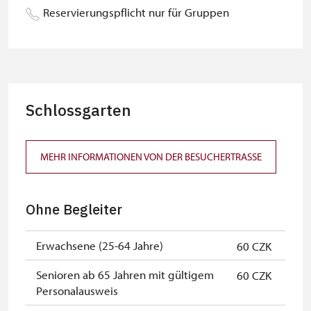
Begleitperson von Schülergruppen
kostenlos
Reservierungspflicht nur für Gruppen
pro 15 Schülern
Reiseleiter mit Gruppe ab 15 oder
kostenlos
mehr Personen
MK ČR-Karte
nicht verfügbar
Schlossgarten
Mitglieder von ICOMOS mit
nicht verfügbar
gültigem Mitgliedsausweis
MEHR INFORMATIONEN VON DER BESUCHERTRASSE
Inhaber der freien Eintrittskarte
kostenlos
Inhaber der freien einmaligen
kostenlos
Ohne Begleiter
Eintrittskarte
NPÚ-Karte
kostenlos
Erwachsene (25-64 Jahre)
60 CZK
"Náš člověk"-Karte *
kostenlos
Senioren ab 65 Jahren mit gültigem
60 CZK
Personalausweis
* Freier Eintritt nur für den