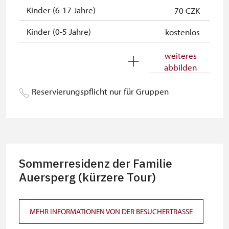
Kinder (6-17 Jahre)
70 CZK
Kinder (0-5 Jahre)
kostenlos
Begleitperson von
kostenlos
weiteres
Schwerbehinderten
abbilden
Begleitperson von Schülergruppen
kostenlos
Reservierungspflicht nur für Gruppen
pro 15 Schülern
Reiseleiter mit Gruppe ab 15 oder
kostenlos
mehr Personen
MK ČR-Karte
kostenlos
Sommerresidenz der Familie
Mitglieder von ICOMOS mit
Auersperg (kürzere Tour)
kostenlos
gültigem Mitgliedsausweis
Inhaber der freien Eintrittskarte
kostenlos
MEHR INFORMATIONEN VON DER BESUCHERTRASSE
Inhaber der freien einmaligen