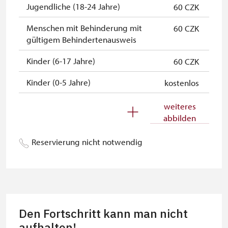
Karteninhaber
Jugendliche (18-24 Jahre)
60 CZK
Menschen mit Behinderung mit
60 CZK
gültigem Behindertenausweis
Kinder (6-17 Jahre)
60 CZK
Kinder (0-5 Jahre)
kostenlos
Begleitperson von
kostenlos
weiteres
Schwerbehinderten
abbilden
Begleitperson von Schülergruppen
kostenlos
Reservierung nicht notwendig
pro 10 Schülern
Reiseleiter mit Gruppe ab 15 oder
kostenlos
mehr Personen
MK ČR-Karte *
nicht verfügbar
Den Fortschritt kann man nicht
Mitglieder von ICOMOS mit
aufhalten!
nicht verfügbar