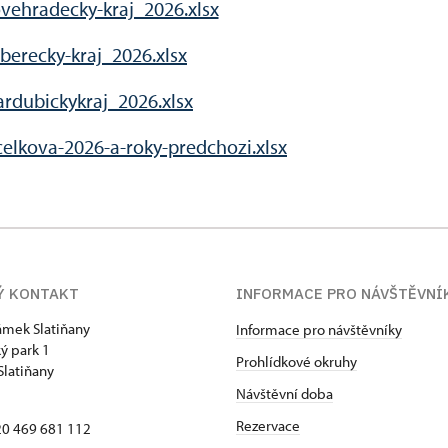
vehradecky-kraj_2026.xlsx
berecky-kraj_2026.xlsx
rdubickykraj_2026.xlsx
celkova-2026-a-roky-predchozi.xlsx
Ý KONTAKT
INFORMACE PRO NÁVŠTĚVNÍ
zámek Slatiňany
Informace pro návštěvníky
ý park 1
Prohlídkové okruhy
Slatiňany
Návštěvní doba
Rezervace
420 469 681 112