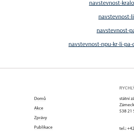
navstevnost-kralo
navstevnost-li
navstevnost-pa
navstevnost-npu-kr-li-pa-
RYCHL
Domů
státní 
Zámeck
Akce
538 21 
Zprávy
Publikace
tel.: +