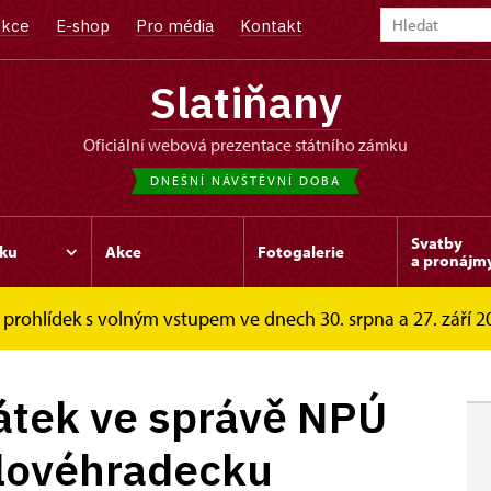
kce
E-shop
Pro média
Kontakt
Slatiňany
oficiální webová prezentace státního zámku
DNEŠNÍ NÁVŠTĚVNÍ DOBA
Svatby
ku
Akce
Fotogalerie
a pronájm
prohlídek s volným vstupem ve dnech 30. srpna a 27. září 202
e správě...
tek ve správě NPÚ
álovéhradecku