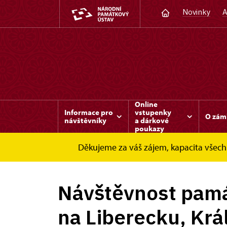
Novinky
A
Online
Informace pro
vstupenky
O zám
návštěvníky
a dárkové
poukazy
Děkujeme za váš zájem, kapacita všech 
Slatiňany
Zprávy
Návštěvnost památek v
Návštěvnost pamá
na Liberecku, Kr