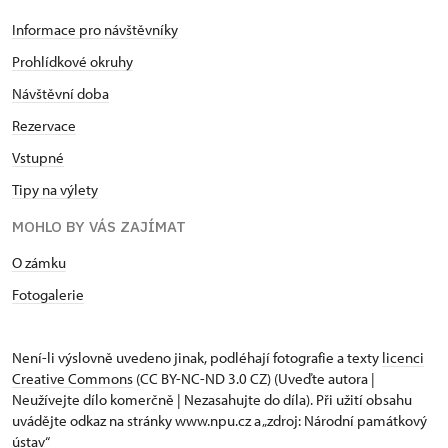
Informace pro návštěvníky
Prohlídkové okruhy
Návštěvní doba
Rezervace
Vstupné
Tipy na výlety
MOHLO BY VÁS ZAJÍMAT
O zámku
Fotogalerie
Není-li výslovně uvedeno jinak, podléhají fotografie a texty
licenci
Creative Commons
(CC BY-NC-ND 3.0 CZ) (Uveďte autora |
Neužívejte dílo komerčně | Nezasahujte do díla). Při užití obsahu
uvádějte odkaz na stránky www.npu.cz a „zdroj: Národní památkový
ústav“