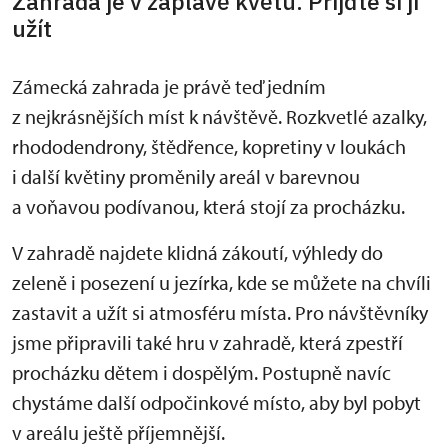
Zahrada je v záplavě květů. Přijďte si ji
užít
Zámecká zahrada je právě teď jedním
z nejkrásnějších míst k návštěvě. Rozkvetlé azalky,
rhododendrony, štědřence, kopretiny v loukách
i další květiny proměnily areál v barevnou
a voňavou podívanou, která stojí za procházku.
V zahradě najdete klidná zákoutí, výhledy do
zeleně i posezení u jezírka, kde se můžete na chvíli
zastavit a užít si atmosféru místa. Pro návštěvníky
jsme připravili také hru v zahradě, která zpestří
procházku dětem i dospělým. Postupně navíc
chystáme další odpočinkové místo, aby byl pobyt
v areálu ještě příjemnější.