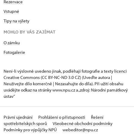
Rezervace
Vstupné
Tipy na výlety
MOHLO BY VÁS ZAJÍMAT
O zámku
Fotogalerie
Není-li výslovně uvedeno jinak, podléhají fotografie a texty
licenci
Creative Commons
(CC BY-NC-ND 3.0 CZ) (Uveďte autora |
Neužívejte dílo komerčně | Nezasahujte do díla). Při užití obsahu
uvádějte odkaz na stránky www.npu.cz a „zdroj: Národní památkový
ústav“
Právní ujednání
Prohlášení o přístupnosti
Řešení
spotřebitelských sporů
Všeobecné obchodní podmínky
Podmínky pro výpůjčky NPÚ
webeditor@npu.cz