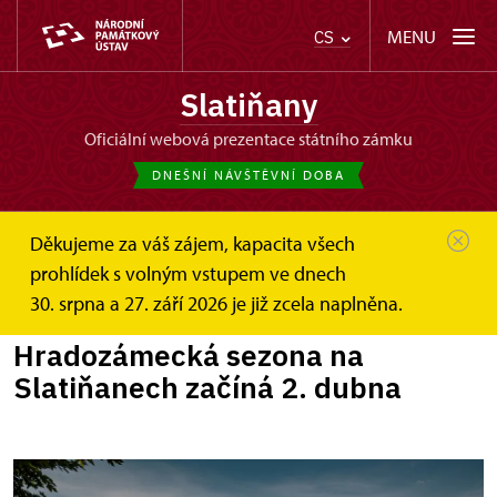
MENU
CS
Slatiňany
oficiální webová prezentace státního zámku
DNEŠNÍ NÁVŠTĚVNÍ DOBA
Děkujeme za váš zájem, kapacita všech
Slatiňany
Zprávy
prohlídek s volným vstupem ve dnech
Hradozámecká sezona na Slatiňanech...
30. srpna a 27. září 2026 je již zcela naplněna.
Hradozámecká sezona na
Slatiňanech začíná 2. dubna