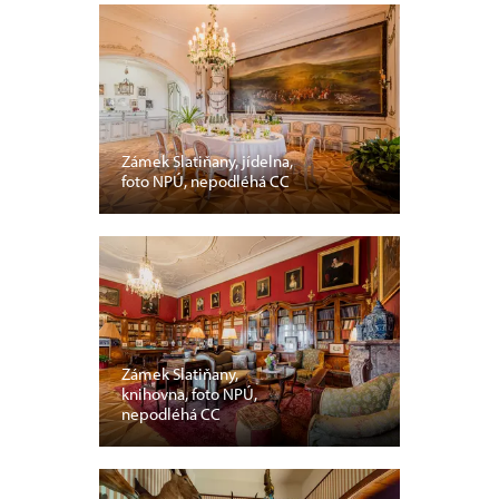
Zámek Slatiňany, jídelna,
foto NPÚ, nepodléhá CC
Zámek Slatiňany,
knihovna, foto NPÚ,
nepodléhá CC