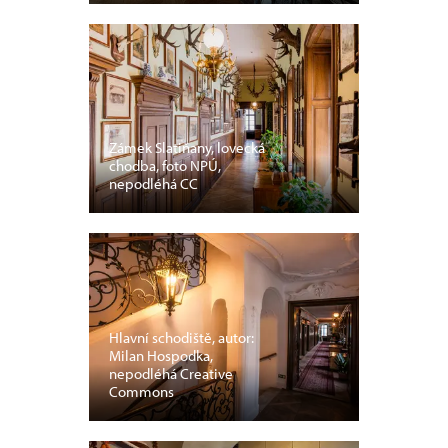
Zámek Slatiňany, lovecká
chodba, foto NPÚ,
nepodléhá CC
Hlavní schodiště, autor:
Milan Hospodka,
nepodléhá Creative
Commons