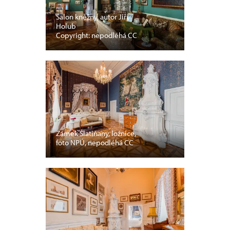
Salon kněžny, autor Jiří
Holub
Copyright: nepodléhá CC
Zámek Slatiňany, ložnice,
foto NPÚ, nepodléhá CC