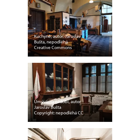
Kuchyně, autor: Jaroslav
Bušta, nepodléhá
Creative Commons
Umývárna nádobí, autor
Jaroslav Bušta
Copyright: nepodléhá CC