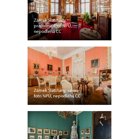
Zámek Slatiňany,
pracovna, foto NPÚ,
nepodléhá CC
Zámek Slatiňany, salon,
foto NPÚ, nepodléhá CC