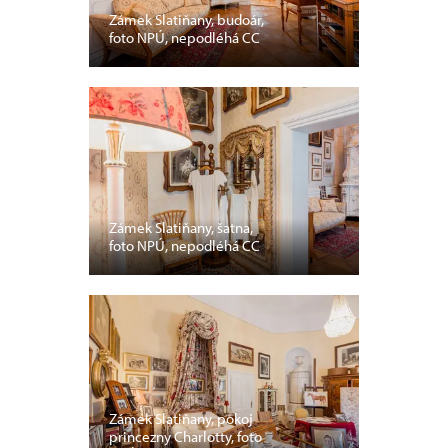
Zámek Slatiňany, budoár,
foto NPÚ, nepodléhá CC
Zámek Slatiňany, šatna,
foto NPÚ, nepodléhá CC
Zámek Slatiňany, pokoj
princezny Charlotty, foto