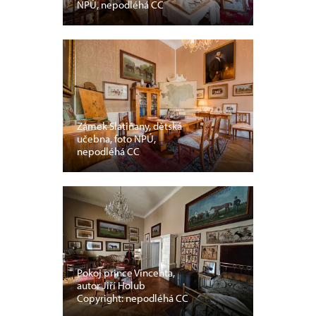
NPÚ, nepodléhá CC
Zámek Slatiňany, dětská
učebna, foto NPÚ,
nepodléhá CC
Pokoj prince Vincenta,
autor Jiří Holub
Copyright: nepodléhá CC