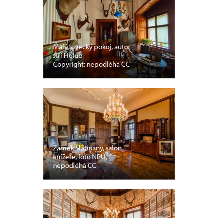
Malý lovecký pokoj, autor
Jiří Holub
Copyright: nepodléhá CC
Zámek Slatiňany, salon
knížete, foto NPÚ,
nepodléhá CC