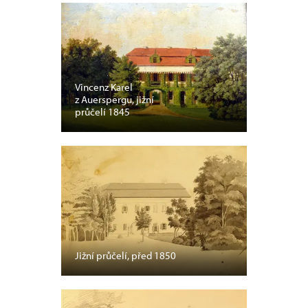
Vincenz Karel
z Auerspergu, jižní
průčelí 1845
Jižní průčelí, před 1850