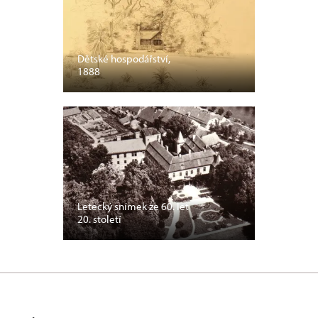
Dětské hospodářství,
1888
Letecký snímek ze 60. let
20. století