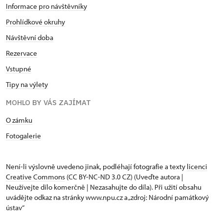
Informace pro návštěvníky
Prohlídkové okruhy
Návštěvní doba
Rezervace
Vstupné
Tipy na výlety
MOHLO BY VÁS ZAJÍMAT
O zámku
Fotogalerie
Není-li výslovně uvedeno jinak, podléhají fotografie a texty
licenci
Creative Commons
(CC BY-NC-ND 3.0 CZ) (Uveďte autora |
Neužívejte dílo komerčně | Nezasahujte do díla). Při užití obsahu
uvádějte odkaz na stránky www.npu.cz a „zdroj: Národní památkový
ústav“