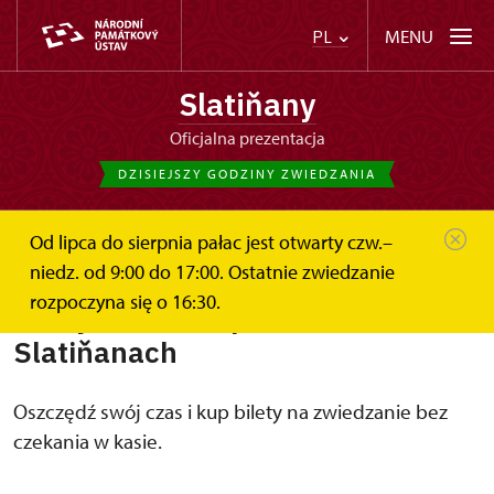
MENU
PL
Slatiňany
Oficjalna prezentacja
DZISIEJSZY GODZINY ZWIEDZANIA
Od lipca do sierpnia pałac jest otwarty czw.–
pl
Bilety online
niedz. od 9:00 do 17:00. Ostatnie zwiedzanie
rozpoczyna się o 16:30.
Bilety online do pałacu w
Slatiňanach
Oszczędź swój czas i kup bilety na zwiedzanie bez
czekania w kasie.