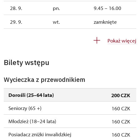
28. 9.
pn.
9.45 – 16.00
29. 9.
wt.
zamknięte
30. 9.
śr.
zamknięte
Pokaż więcej
1. 10.-1. 11.
sob.–ndz.
9.45 – 15.00
Bilety wstępu
26. 10.-30. 10.
pn.–pt.
9.45 – 15.00
Wycieczka z przewodnikiem
Dorośli (25–64 lata)
200 CZK
Seniorzy (65 +)
160 CZK
Młodzież (18–24 lata)
160 CZK
Posiadacz zniżki inwalidzkiej
160 CZK