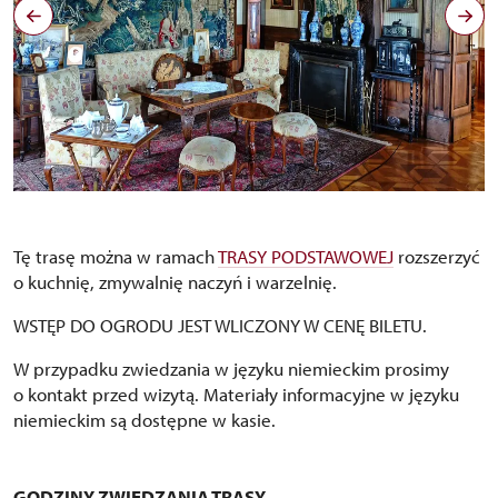
Černý salon, autor Jiří Holub
Copyright: nepodléhá CC
Tę trasę można w ramach
TRASY PODSTAWOWEJ
rozszerzyć
o kuchnię, zmywalnię naczyń i warzelnię.
WSTĘP DO OGRODU JEST WLICZONY W CENĘ BILETU.
W przypadku zwiedzania w języku niemieckim prosimy
o kontakt przed wizytą. Materiały informacyjne w języku
niemieckim są dostępne w kasie.
GODZINY ZWIEDZANIA TRASY