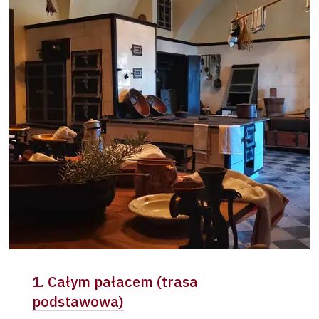
Osoba zatrudniona w NPÚ (+ 3 czlonkowie
zadarmo
rodziny)
Posiadacz karty „Naš člověk”*
zadarmo
Ważny dla jednej osoby - posiadacza karty
lub kodu QR
1. Całym pałacem (trasa
podstawowa)