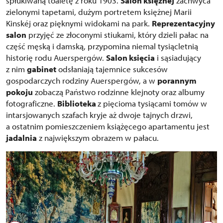
spłukiwaną toaletę z roku 1903.
Salon księżnej
zachwyca
zielonymi tapetami, dużym portretem księżnej Marii
Kinskéj oraz pięknymi widokami na park.
Reprezentacyjny
salon
przyjęć ze złoconymi stiukami, który dzieli pałac na
część męską i damską, przypomina niemal tysiącletnią
historię rodu Auerspergów.
Salon księcia
i sąsiadujący
z nim
gabinet
odsłaniają tajemnice sukcesów
gospodarczych rodziny Auerspergów, a w
porannym
pokoju
zobaczą Państwo rodzinne klejnoty oraz albumy
fotograficzne.
Biblioteka
z pięcioma tysiącami tomów w
intarsjowanych szafach kryje aż dwoje tajnych drzwi,
a ostatnim pomieszczeniem książęcego apartamentu jest
jadalnia
z największym obrazem w pałacu.