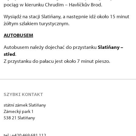
pociąg w kierunku Chrudim – Havlíčkův Brod.
Wysiądź na stacji Slatiňany, a następnie idź około 15 minut
żółtym szlakiem turystycznym.
AUTOBUSEM
Autobusem należy dojechać do przystanku
Slatiňany –
střed
.
Z przystanku do pałacu jest około 7 minut pieszo.
SZYBKI KONTAKT
státní zámek Slatiňany
Zámecký park 1
538 21 Slatiňany
tel.: +420 469 681 112