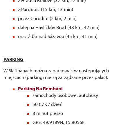
z Hradca Králové (37 km, 27 min)
z Pardubic (15 km, 13 min)
przez Chrudim (2 km, 2 min)
dalej na Havlíčkův Brod (48 km, 42 min)
oraz Žďár nad Sázavou (45 km, 41 min)
PARKING
W Slatiňanach można zaparkować w następujących
miejscach (parkingi nie są zarządzane przez pałac):
Parking Na Rembáni
samochody osobowe, autobusy
50 CZK / dzień
8 minut pieszo
GPS: 49.9189N, 15.8056E