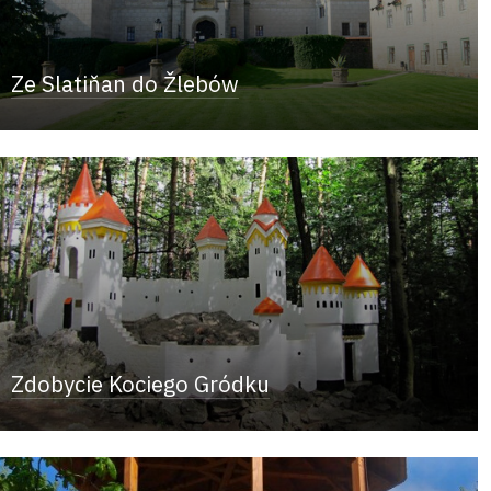
Ze Slatiňan do Žlebów
Zdobycie Kociego Gródku