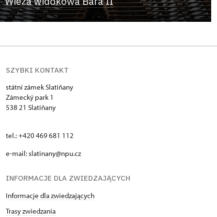
Wieża widokowa Bára II
SZYBKI KONTAKT
státní zámek Slatiňany
Zámecký park 1
538 21 Slatiňany
tel.: +420 469 681 112
e-mail: slatinany@npu.cz
INFORMACJE DLA ZWIEDZAJĄCYCH
Informacje dla zwiedzających
Trasy zwiedzania