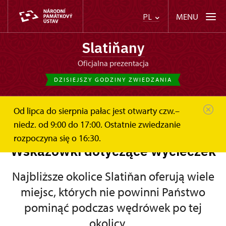
MENU
PL
Slatiňany
Oficjalna prezentacja
DZISIEJSZY GODZINY ZWIEDZANIA
Od lipca do sierpnia pałac jest otwarty czw.–
pl
Wskazówki dotyczące wycieczek
niedz. od 9:00 do 17:00. Ostatnie zwiedzanie
rozpoczyna się o 16:30.
Wskazówki dotyczące wycieczek
Najbliższe okolice Slatiňan oferują wiele
miejsc, których nie powinni Państwo
pominąć podczas wędrówek po tej
okolicy…