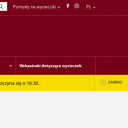
Pomysły na wycieczki
PL
Wskazówki dotyczące wycieczek
oczyna się o 16:30.
ZAMKNIJ