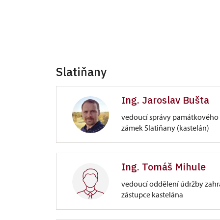
Slatiňany
Ing. Jaroslav Bušta
vedoucí správy památkového 
zámek Slatiňany (kastelán)
Zámek Slatiňany
Ing. Tomáš Mihule
Zámecký park 1/, Slatiňany
vedoucí oddělení údržby zahr
zástupce kastelána
Zámek Slatiňany