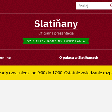
Slatiňany
Oficjalna prezentacja
DZISIEJSZY GODZINY ZWIEDZANIA
 online
O pałacu w Slatiňanach
warty czw.–niedz. od 9:00 do 17:00. Ostatnie zwiedzanie rozp
akt