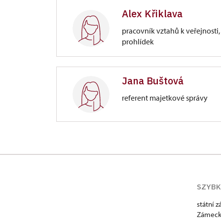
Alex Křiklava
Zámecký park 1/, Slatiňany
pracovník vztahů k veřejnosti,
prohlídek
Zámek Slatiňany
Jana Buštová
Zámecký park 1/, Slatiňany
referent majetkové správy
Zámek Slatiňany
Zámecký park 1/, Slatiňany
SZYBK
státní 
Zámeck