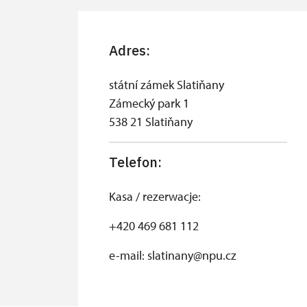
Adres:
státní zámek Slatiňany
Zámecký park 1
538 21 Slatiňany
Telefon:
Kasa / rezerwacje:
+420 469 681 112
e-mail: slatinany@npu.cz