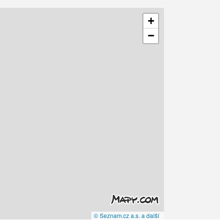
+
−
© Seznam.cz a.s. a další