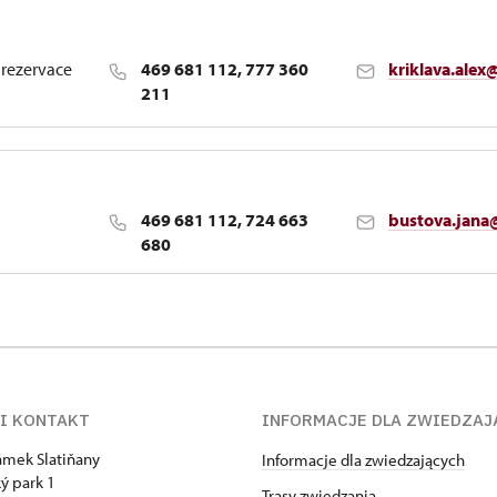
 rezervace
469 681 112, 777 360
kriklava.alex
211
469 681 112, 724 663
bustova.jana
680
I KONTAKT
INFORMACJE DLA ZWIEDZAJ
zámek Slatiňany
Informacje dla zwiedzających
ý park 1
Trasy zwiedzania