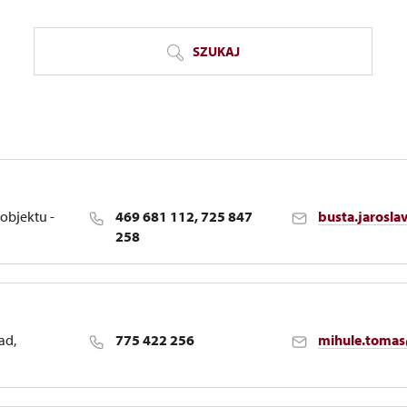
SZUKAJ
objektu -
469 681 112, 725 847
busta.jarosl
258
ad,
775 422 256
mihule.toma