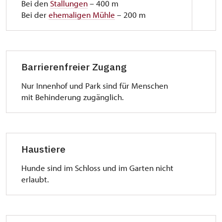
Bei den
Stallungen
– 400 m
Bei der
ehemaligen Mühle
– 200 m
GPS-PARKPLÄTZE:
Restaurant „U Zámku“: 49°55'16.09"N,
Barrierenfreier Zugang
15°48'36.907"E
Stallungen: 49°55'8.045"N, 15°48'20.474"E
Nur Innenhof und Park sind für Menschen
Ehemalige Mühle: 49°55'8.762"N, 15°48'43.053"E
mit Behinderung zugänglich.
Haustiere
Hunde sind im Schloss und im Garten nicht
erlaubt.