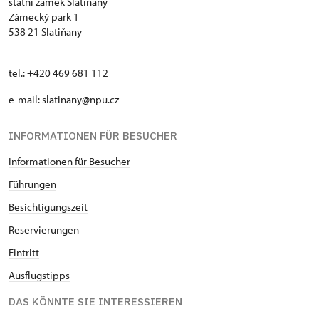
státní zámek Slatiňany
- Web:
https://www.cafebistroulipy.cz/
Zámecký park 1
538 21 Slatiňany
Erfrischung "Nové místo"
tel.: +420 469 681 112
- zu Fuß vom Schloss:
870 m (cca 14 min)
e-mail: slatinany@npu.cz
- mit dem Fahrrad:
1,1 km (cca 4 min
)
- Adresse: U cukrovaru 898, 538 21 Slatiňany
- Kontakt: 775 475 221, obcerstveni@nove-
INFORMATIONEN FÜR BESUCHER
misto.cz
Informationen für Besucher
- Web:
https://nove-misto.cz/
Führungen
Besichtigungszeit
Kreuzfahrt Restaurant "Monaco"
Reservierungen
- mit dem Auto vom Schloss:
2,2 km (5 min)
Eintritt
- zu Fuß:
1,6 km (cca 30 min)
- Adresse: Škrovád 39, 538 21 Slatiňany
Ausflugstipps
- Kontakt: 776 200 250,
DAS KÖNNTE SIE INTERESSIEREN
restaurace.zeman@seznam.cz
- Web:
https://www.restaurace-monaco.cz/