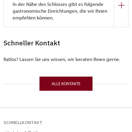
In der Nähe des Schlosses gibt es folgende
gastronomische Einrichtungen, die wir Ihnen
empfehlen können.
Erfrischungsmöglichkeiten in Slatiňany:
Schneller Kontakt
Café Klein
- neues Café im Schlossareal
- zu Fuß vom Schloss:
50 m
Ratlos? Lassen Sie uns wissen, wir beraten Ihnen gerne.
- Adresse: Zámecký park 30,
538 21 Slatiňany
- Kontakt: 777 772 060, info@cafeklein.cz
- Web:
https://www.cafeklein.cz/
ALLE KONTAKTE
Cafe & bistro "U Lípy"
- zu Fuß vom Schloss:
500 m (cca 5 min)
- Adresse: Vrchlického 97, 538 21 Slatiňany
SCHNELLKONTAKT
- Kontakt: 777 175 241,
Info@cafebistroulipy.cz