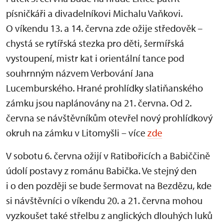
písničkáři a divadelníkovi Michalu Vaňkovi.
O víkendu 13. a 14. června zde ožije středověk –
chystá se rytířská stezka pro děti, šermířská
vystoupení, mistr kat i orientální tance pod
souhrnným názvem Verbování Jana
Lucemburského. Hrané prohlídky slatiňanského
zámku jsou naplánovány na 21. června. Od 2.
června se návštěvníkům otevřel nový prohlídkový
okruh na zámku v Litomyšli – více
zde
V sobotu 6. června ožijí v Ratibořicích a Babiččině
údolí postavy z románu Babička. Ve stejný den
i o den později se bude šermovat na Bezdězu, kde
si návštěvníci o víkendu 20. a 21. června mohou
vyzkoušet také střelbu z anglických dlouhých luků