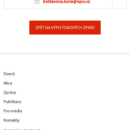
bidlasova.lucie@npu.cz
ÚPS na Sychrově
Zámecký park 1/, Slatiňany
ZPĚT NA VÝPIS TISKOVÝCH ZPRÁV
Domů
Akce
Zprávy
Publikace
Pro média
Kontakty