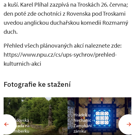
a kuší. Karel Plíhal zazpívá na Troskách 26. června;
den poté zde ochotníci z Rovenska pod Troskami
uvedou anglickou duchařskou komedii Rozmarný
duch.
Přehled všech plánovaných akcí naleznete zde:
https://www.npu.cz/cs/ups-sychrov/prehled-
kulturnich-akci
Fotografie ke stažení
Hrádek u
Bredovská
Nechanic -
zahrada na
Zamykání
Lemberku
zámku