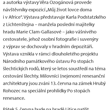
a autorka výstavy Věra Ozogánová provede
návštěvníky expozicí „Můj život lovce doma
i v Africe". Výstava představuje Karla Podstatzkého
z Lichtenštejna – manžela poslední majitelky
hradu Marie Clam-Gallasové – jako vášnivého
cestovatele, jehož osobní fotografie i suvenýry
z výprav se dochovaly v hradním depozitáři.
Výstava vznikla v rámci dlouholetého projektu
Národního památkového ústavu Po stopách
šlechtických rodů, který se letos soustředí na téma
cestování šlechty. Milovníci (nejenom) renesanční
architektury jsou zváni 13. června na zámek Hrubý
Rohozec na speciální prohlídky Po stopách
renesance.
Pátek 5. června bude na hradě Litice patřit