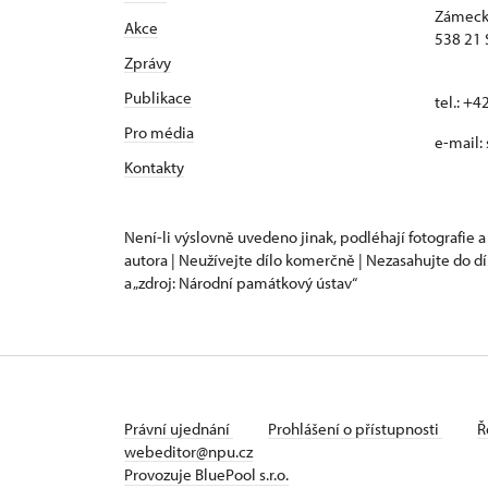
Zámeck
Akce
538 21 
Zprávy
Publikace
tel.: +
Pro média
e-mail:
Kontakty
Není-li výslovně uvedeno jinak, podléhají fotografie a
autora | Neužívejte dílo komerčně | Nezasahujte do dí
a „zdroj: Národní památkový ústav“
Právní ujednání
Prohlášení o přístupnosti
Ř
webeditor@npu.cz
Provozuje BluePool s.r.o.