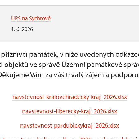
ÚPS na Sychrově
1. 6. 2026
a příznivci památek, v níže uvedených odkaze
i objektů ve správě Územní památkové sprá
Děkujeme Vám za váš trvalý zájem a podporu
navstevnost-kralovehradecky-kraj_2026.xlsx
navstevnost-liberecky-kraj_2026.xlsx
navstevnost-pardubickykraj_2026.xlsx