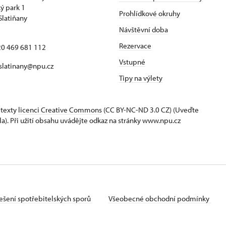
ý park 1
Prohlídkové okruhy
Slatiňany
Návštěvní doba
Rezervace
420 469 681 112
Vstupné
 slatinany@npu.cz
Tipy na výlety
 texty
licenci Creative Commons
(CC BY-NC-ND 3.0 CZ) (Uveďte
la). Při užití obsahu uvádějte odkaz na stránky www.npu.cz
ešení spotřebitelských sporů
Všeobecné obchodní podmínky