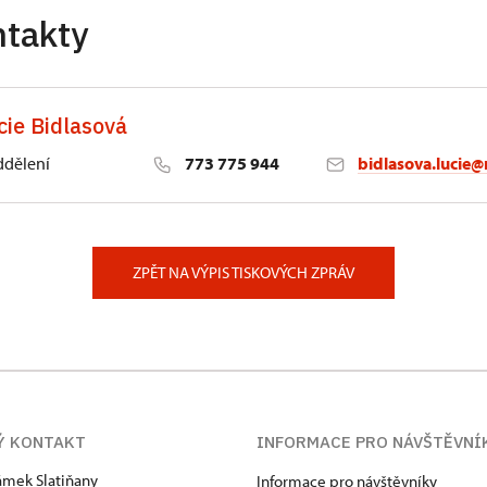
ntakty
cie Bidlasová
ddělení
773 775 944
bidlasova.lucie@
 Slatiňany
ZPĚT NA VÝPIS TISKOVÝCH ZPRÁV
Ý KONTAKT
INFORMACE PRO NÁVŠTĚVNÍ
zámek Slatiňany
Informace pro návštěvníky