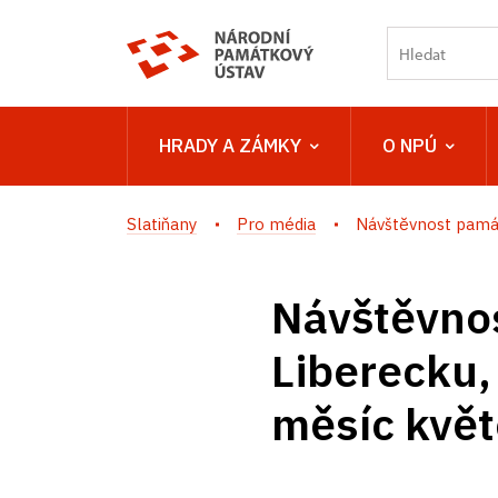
HRADY A ZÁMKY
O NPÚ
Slatiňany
Pro média
Návštěvnost památ
Návštěvno
Liberecku,
měsíc kvě