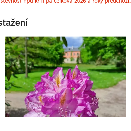
stevnost-npu-kr-li-pa-celkova-2026-a-roky-predchozi.
stažení