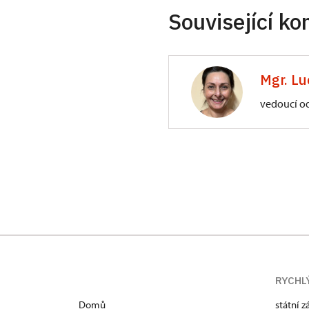
Související ko
Mgr. Lu
vedoucí o
ÚPS na Sychrově
Zámecký park 1/,
RYCHL
Domů
státní 