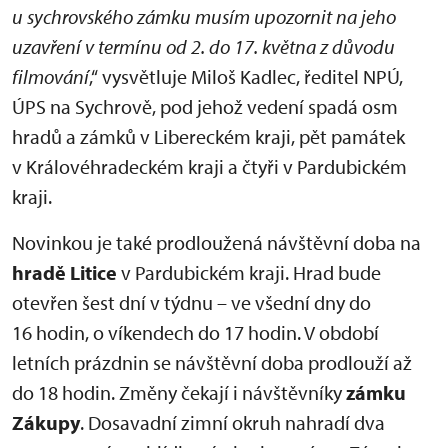
u sychrovského zámku musím upozornit na jeho
uzavření v termínu od 2. do 17. května z důvodu
filmování
,“ vysvětluje Miloš Kadlec, ředitel NPÚ,
ÚPS na Sychrově, pod jehož vedení spadá osm
hradů a zámků v Libereckém kraji, pět památek
v Královéhradeckém kraji a čtyři v Pardubickém
kraji.
Novinkou je také prodloužená návštěvní doba na
hradě Litice
v Pardubickém kraji. Hrad bude
otevřen šest dní v týdnu – ve všední dny do
16 hodin, o víkendech do 17 hodin. V období
letních prázdnin se návštěvní doba prodlouží až
do 18 hodin. Změny čekají i návštěvníky
zámku
Zákupy
. Dosavadní zimní okruh nahradí dva