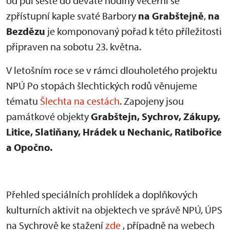
od půl šesté do deváté hodiny večerní se
zpřístupní kaple svaté Barbory
na Grabštejně
,
na
Bezdězu
je komponovaný pořad k této příležitosti
připraven na sobotu 23. května.
V letošním roce se v rámci dlouholetého projektu
NPÚ Po stopách šlechtických rodů věnujeme
tématu
Šlechta na cestách
. Zapojeny jsou
památkové objekty
Grabštejn, Sychrov, Zákupy,
Litice, Slatiňany, Hrádek u Nechanic, Ratibořice
a Opočno.
Přehled speciálních prohlídek a doplňkových
kulturních aktivit na objektech ve správě NPÚ, ÚPS
na Sychrově ke stažení
zde
, případně na webech