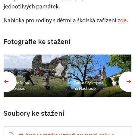
jednotlivých památek.
Nabídka pro rodiny s dětmi a školská zařízení
zde
.
Fotografie ke stažení
Šermíři na
Zámecký kopec
Bezdězu
na Náchodě
Soubory ke stažení
tz_hrady-a-zamky-rozsiruji-navstevni-dobu-a-