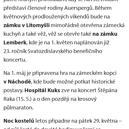
představí členové rodiny Auerspergů. Během
květnových prodloužených víkendů bude na
zámku v Litomyšli
mimořádně otevřena zámecká
kuchyň a také věž, věž se otevře také
na zámku
Lemberk
, kde je na 1. květen naplánován již
23. ročník Svatozdislavského benefičního
koncertu.
Na 1. máj je připravena hra na zámeckém kopci
v Náchodě
, kde bude možné potkat historické
postavy.
Hospitál Kuks
zve na koncert Štěpána
Raka (15. 5.) a o den později na krosový
půlmaraton.
Noc kostelů
letos připadne na pátek 29. května –