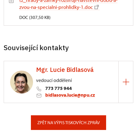
zvou-na-specialni-prohlidky-1.doc
DOC (307,50 KB)
Související kontakty
Mgr. Lucie Bidlasová
vedoucí oddělení
773 775 944
bidlasova.lucie@npu.cz
ÚPS na Sychrově
Zámecký park 1/, Slatiňany
ZPĚT NA VÝPIS TISKOVÝCH ZPRÁV