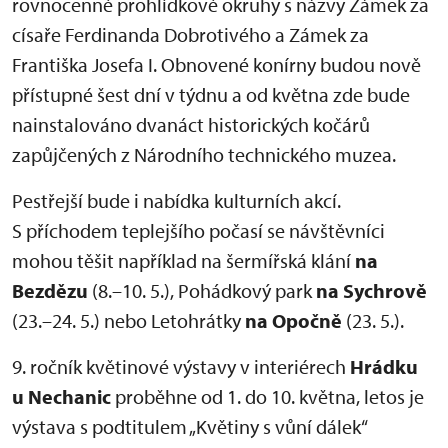
rovnocenné prohlídkové okruhy s názvy Zámek za
císaře Ferdinanda Dobrotivého a Zámek za
Františka Josefa I. Obnovené konírny budou nově
přístupné šest dní v týdnu a od května zde bude
nainstalováno dvanáct historických kočárů
zapůjčených z Národního technického muzea.
Pestřejší bude i nabídka kulturních akcí.
S příchodem teplejšího počasí se návštěvníci
mohou těšit například na šermířská klání
na
Bezdězu
(8.–10. 5.), Pohádkový park
na Sychrově
(23.–24. 5.) nebo Letohrátky
na Opočně
(23. 5.).
9. ročník květinové výstavy v interiérech
Hrádku
u Nechanic
proběhne od 1. do 10. května, letos je
výstava s podtitulem „Květiny s vůní dálek“