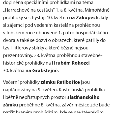
doplněna speciálními prohlídkami na téma
„Harrachové na cestách“ 1. a 8. května. Mimořádné
prohlídky se chystají 10. května
na Zákupech
, kdy
si zájemci pod vedením kastelána prohlédnou
v loňském roce obnovené 1. patro hospodářského
dvora a také se dozví o obrazech, které patřily do
tzv. Hitlerovy sbírky a které běžně nejsou
prezentovány. 23. května proběhnou stavebně-
historické prohlídky na
Hrubém Rohozci
,
30. května
na Grabštejně
.
Večerní prohlídky
zámku Ratibořice
jsou
naplánovány na 9. květen. Kastelánská prohlídka
i běžně nepřístupných prostor
slatiňanského
zámku
proběhne 8. května, závěr měsíce zde bude
patřit hraným prohlídkám, kdy se návštěvníkům