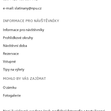
e-mail: slatinany@npu.cz
INFORMACE PRO NÁVŠTĚVNÍKY
Informace pro návštěvníky
Prohlídkové okruhy
Návštěvní doba
Rezervace
Vstupné
Tipy na výlety
MOHLO BY VÁS ZAJÍMAT
O zámku
Fotogalerie
Není-li výslovně uvedeno jinak, podléhají fotografie a texty
licenci