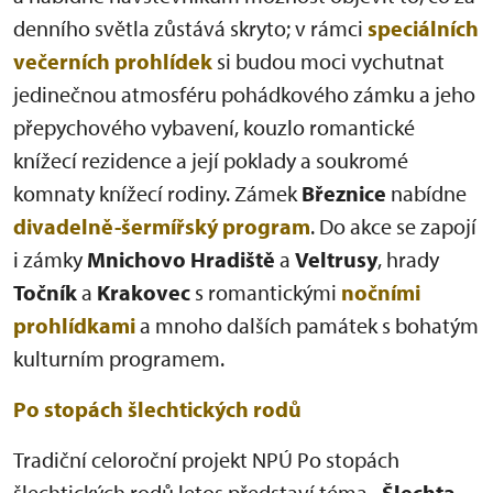
denního světla zůstává skryto; v rámci
speciálních
večerních prohlídek
si budou moci vychutnat
jedinečnou atmosféru pohádkového zámku a jeho
přepychového vybavení, kouzlo romantické
knížecí rezidence a její poklady a soukromé
komnaty knížecí rodiny. Zámek
Březnice
nabídne
divadelně-šermířský program
. Do akce se zapojí
i zámky
Mnichovo Hradiště
a
Veltrusy
, hrady
Točník
a
Krakovec
s romantickými
nočními
prohlídkami
a mnoho dalších památek s bohatým
kulturním programem.
Po stopách šlechtických rodů
Tradiční celoroční projekt NPÚ Po stopách
šlechtických rodů letos představí téma
„Šlechta