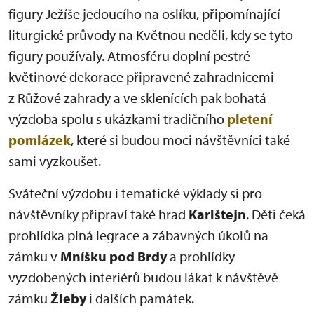
figury Ježíše jedoucího na oslíku, připomínající
liturgické průvody na Květnou neděli, kdy se tyto
figury používaly. Atmosféru doplní pestré
květinové dekorace připravené zahradnicemi
z Růžové zahrady a ve sklenících pak bohatá
výzdoba spolu s ukázkami tradičního
pletení
pomlázek
, které si budou moci návštěvníci také
sami vyzkoušet.
Sváteční výzdobu i tematické výklady si pro
návštěvníky připraví také hrad
Karlštejn
. Děti čeká
prohlídka plná legrace a zábavných úkolů na
zámku v
Mníšku pod Brdy
a prohlídky
vyzdobených interiérů budou lákat k návštěvě
zámku
Žleby
i dalších památek.