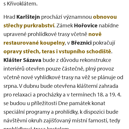
s Křivoklátem.
Hrad
Karlštejn
prochází významnou
obnovou
střechy purkrabství
. Zámek
Hořovice
nabídne
upravené prohlídkové trasy včetně
nově
restaurované koupelny
, v
Březnici
pokračují
opravy střech, teras i vstupního schodiště
.
Klášter Sázava
bude z důvodu rekonstrukce
interiérů otevřen pouze částečně, plný provoz
včetně nové vyhlídkové trasy na věž se plánuje od
srpna. V dubnu bude otevřena klášterní zahrada
pro relaxaci a procházky a v termínech 18. a 19. 4.
se budou u příležitosti Dne památek konat
speciální programy a prohlídky, k dispozici bude
návštěvní okruh zajišťovaný místní farností, tedy
prohlídková trasa kostelem.