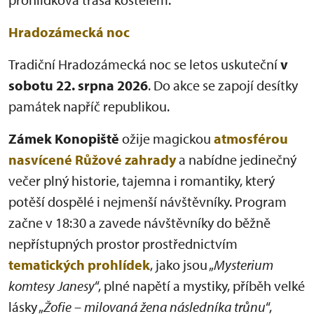
Hradozámecká noc
Tradiční Hradozámecká noc se letos uskuteční
v
sobotu 22. srpna 2026
. Do akce se zapojí desítky
památek napříč republikou.
Zámek Konopiště
ožije magickou
atmosférou
nasvícené Růžové zahrady
a nabídne jedinečný
večer plný historie, tajemna i romantiky, který
potěší dospělé i nejmenší návštěvníky. Program
začne v 18:30 a zavede návštěvníky do běžně
nepřístupných prostor prostřednictvím
tematických prohlídek
, jako jsou „
Mysterium
komtesy Janesy
“, plné napětí a mystiky, příběh velké
lásky „
Žofie – milovaná žena následníka trůnu
“,