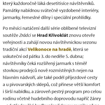
který každoročně láká desetitisíce návštěvníků.
Památky nabídnou svátečně vyzdobené interiéry,
jarmarky, řemeslné dílny i speciální prohlídky.
Po měsíci natáčení další série oblíbené televizní
soutěže
Zrádci
se
Hrad Křivoklát
znovu otevře
veřejnosti a zahájí novou návštěvnickou sezonu
tradiční akcí
Velikonoce na hradě
, která se
uskuteční od pátku 3. do neděle 5. dubna;
návštěvníky čeká rozšířený jarmark s téměř
stovkou prodejců nově rozmístěných nejen na
hlavním nádvoří, ale také podél příjezdové cesty
a u pivovarských sklepů, což přinese větší komfort
i širší nabídku, a zároveň pestrý program pro celou
rodinu včetně hudebního doprovodu napříč žánry