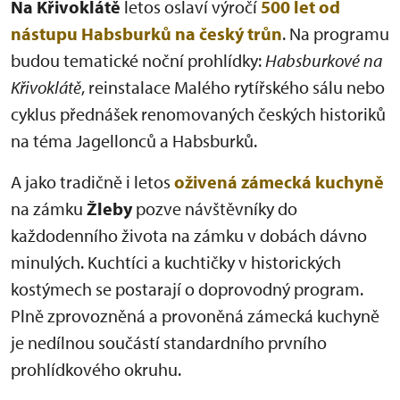
Na Křivoklátě
letos oslaví výročí
500 let od
nástupu Habsburků na český trůn
. Na programu
budou tematické noční prohlídky:
Habsburkové na
Křivoklátě
, reinstalace Malého rytířského sálu nebo
cyklus přednášek renomovaných českých historiků
na téma Jagellonců a Habsburků.
A jako tradičně i letos
oživená zámecká kuchyně
na zámku
Žleby
pozve návštěvníky do
každodenního života na zámku v dobách dávno
minulých. Kuchtíci a kuchtičky v historických
kostýmech se postarají o doprovodný program.
Plně zprovozněná a provoněná zámecká kuchyně
je nedílnou součástí standardního prvního
prohlídkového okruhu.