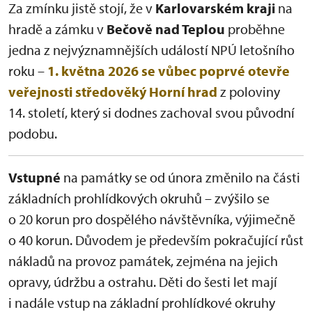
Za zmínku jistě stojí, že v
Karlovarském kraji
na
hradě a zámku v
Bečově nad Teplou
proběhne
jedna z nejvýznamnějších událostí NPÚ letošního
roku –
1. května 2026 se vůbec poprvé otevře
veřejnosti středověký Horní hrad
z poloviny
14. století, který si dodnes zachoval svou původní
podobu.
Vstupné
na památky se od února změnilo na části
základních prohlídkových okruhů – zvýšilo se
o 20 korun pro dospělého návštěvníka, výjimečně
o 40 korun. Důvodem je především pokračující růst
nákladů na provoz památek, zejména na jejich
opravy, údržbu a ostrahu. Děti do šesti let mají
i nadále vstup na základní prohlídkové okruhy