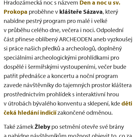
Hradozámecká noc s názvem
Den a noc u sv.
Prokopa
proběhne v
klášteře Sázava
, který
nabídne pestrý program pro malé i velké
v průběhu celého dne, večera i noci. Odpolední
část přinese oblíbený ARCHEODEN aneb vyzkoušej
si práce našich předků a archeologů, doplněný
speciálními archeologickými prohlídkami pro
dospělé i šermířskými vystoupeními, večer bude
patřit přednášce a koncertu a noční program
zavede návštěvníky do tajemných prostor kláštera
prostřednictvím prohlídek s interaktivní hrou
v útrobách bývalého konventu a sklepení, kde
děti
čeká hledání indicií
zakončené odměnou.
Také zámek
Žleby
po setmění otevře své brány
a nabídne návštěvníkům možnost objevit to, co za