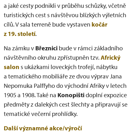
a jaké cesty podnikli v průběhu schůzky, včetně
turistických cest s návštěvou blízkých výletních
cílů. V sala terreně bude vystaven
kočár
z 19. století
.
Na zámku v
Březnici
bude v rámci základního
návštěvního okruhu zpřístupněn tzv.
Africký
salon
s ukázkami loveckých trofejí, nábytku
a tematického mobiliáře ze dvou výprav Jana
Nepomuka Palffyho do východní Afriky v letech
1905 a 1908. Také na
Konopišti
doplní expozice
předměty z dalekých cest šlechty a připravují se
tematické večerní prohlídky.
Další významné akce/výročí