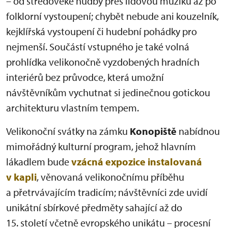
– od středověké hudby přes lidovou muziku až po
folklorní vystoupení; chybět nebude ani kouzelník,
kejklířská vystoupení či hudební pohádky pro
nejmenší. Součástí vstupného je také volná
prohlídka velikonočně vyzdobených hradních
interiérů bez průvodce, která umožní
návštěvníkům vychutnat si jedinečnou gotickou
architekturu vlastním tempem.
Velikonoční svátky na zámku
Konopiště
nabídnou
mimořádný kulturní program, jehož hlavním
lákadlem bude
vzácná expozice instalovaná
v kapli
, věnovaná velikonočnímu příběhu
a přetrvávajícím tradicím; návštěvníci zde uvidí
unikátní sbírkové předměty sahající až do
15. století včetně evropského unikátu – procesní