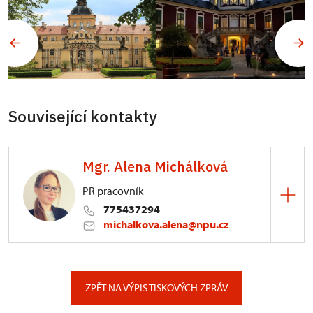
Související kontakty
Mgr. Alena Michálková
PR pracovník
775437294
michalkova.alena@npu.cz
ÚPS v Ústí nad Labem
Podmokelská 1/15, Ústí nad Labem
ZPĚT NA VÝPIS TISKOVÝCH ZPRÁV