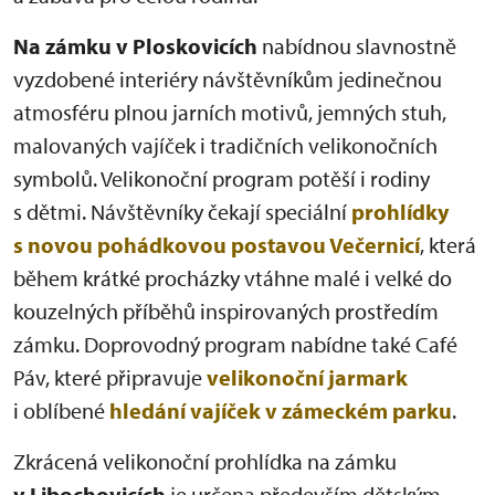
Na zámku v Ploskovicích
nabídnou slavnostně
vyzdobené interiéry návštěvníkům jedinečnou
atmosféru plnou jarních motivů, jemných stuh,
malovaných vajíček i tradičních velikonočních
symbolů. Velikonoční program potěší i rodiny
s dětmi. Návštěvníky čekají speciální
prohlídky
s novou pohádkovou postavou Večernicí
, která
během krátké procházky vtáhne malé i velké do
kouzelných příběhů inspirovaných prostředím
zámku. Doprovodný program nabídne také Café
Páv, které připravuje
velikonoční jarmark
i oblíbené
hledání vajíček v zámeckém parku
.
Zkrácená velikonoční prohlídka na zámku
v Libochovicích
je určena především dětským