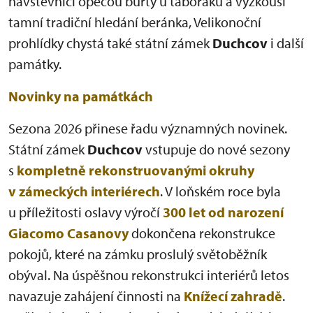
návštěvníci opečou buřty u táboráku a vyzkouší
tamní tradiční hledání beránka, Velikonoční
prohlídky chystá také státní zámek
Duchcov
i další
památky.
Novinky na památkách
Sezona 2026 přinese řadu významných novinek.
Státní zámek
Duchcov
vstupuje do nové sezony
s
kompletně rekonstruovanými okruhy
v zámeckých interiérech
. V loňském roce byla
u příležitosti oslavy výročí
300 let od narození
Giacomo Casanovy
dokončena rekonstrukce
pokojů, které na zámku proslulý světoběžník
obýval. Na úspěšnou rekonstrukci interiérů letos
navazuje zahájení činnosti na
Knížecí zahradě
.