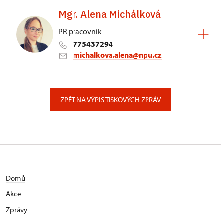
Mgr. Alena Michálková
PR pracovník
775437294
michalkova.alena@npu.cz
ÚPS v Ústí nad Labem
Podmokelská 1/15, Ústí nad Labem
ZPĚT NA VÝPIS TISKOVÝCH ZPRÁV
Domů
Akce
Zprávy