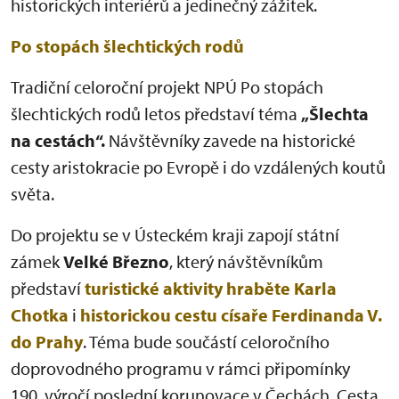
historických interiérů a jedinečný zážitek.
Po stopách šlechtických rodů
Tradiční celoroční projekt NPÚ Po stopách
šlechtických rodů letos představí téma
„Šlechta
na cestách“.
Návštěvníky zavede na historické
cesty aristokracie po Evropě i do vzdálených koutů
světa.
Do projektu se v Ústeckém kraji zapojí státní
zámek
Velké Březno
, který návštěvníkům
představí
turistické aktivity hraběte Karla
Chotka
i
historickou cestu císaře Ferdinanda V.
do Prahy
. Téma bude součástí celoročního
doprovodného programu v rámci připomínky
190. výročí poslední korunovace v Čechách. Cesta