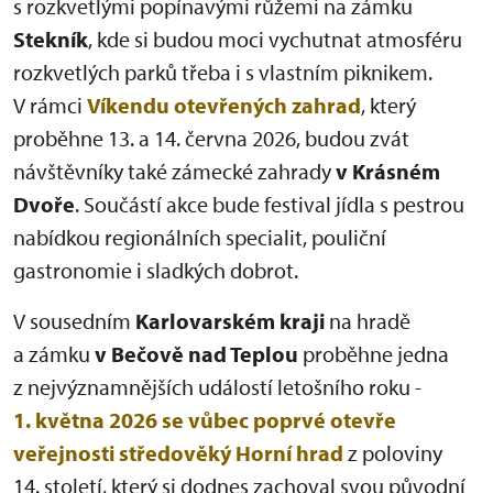
s rozkvetlými popínavými růžemi na zámku
Stekník
, kde si budou moci vychutnat atmosféru
rozkvetlých parků třeba i s vlastním piknikem.
V rámci
Víkendu otevřených zahrad
, který
proběhne 13. a 14. června 2026, budou zvát
návštěvníky také zámecké zahrady
v Krásném
Dvoře
. Součástí akce bude festival jídla s pestrou
nabídkou regionálních specialit, pouliční
gastronomie i sladkých dobrot.
V sousedním
Karlovarském kraji
na hradě
a zámku
v Bečově nad Teplou
proběhne jedna
z nejvýznamnějších událostí letošního roku -
1. května 2026 se vůbec poprvé otevře
veřejnosti středověký Horní hrad
z poloviny
14. století, který si dodnes zachoval svou původní