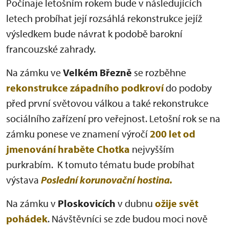
Počínaje letošním rokem bude v následujících
letech probíhat její rozsáhlá rekonstrukce jejíž
výsledkem bude návrat k podobě barokní
francouzské zahrady.
Na zámku ve
Velkém Březně
se rozběhne
rekonstrukce
západního podkroví
do podoby
před první světovou válkou a také rekonstrukce
sociálního zařízení pro veřejnost. Letošní rok se na
zámku ponese ve znamení výročí
200 let od
jmenování hraběte Chotka
nejvyšším
purkrabím. K tomuto tématu bude probíhat
výstava
Poslední korunovační hostina.
Na zámku v
Ploskovicích
v dubnu
ožije svět
pohádek
. Návštěvníci se zde budou moci nově