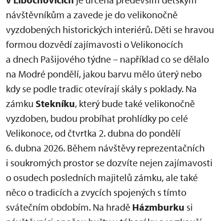
návštěvníkům a zavede je do velikonočně
vyzdobených historických interiérů. Děti se hravou
formou dozvědí zajímavosti o Velikonocích
a dnech Pašijového týdne – například co se dělalo
na Modré pondělí, jakou barvu mělo úterý nebo
kdy se podle tradic otevírají skály s poklady. Na
zámku
Stekníku
, který bude také velikonočně
vyzdoben, budou probíhat prohlídky po celé
Velikonoce, od čtvrtka 2. dubna do pondělí
6. dubna 2026. Během návštěvy reprezentačních
i soukromých prostor se dozvíte nejen zajímavosti
o osudech posledních majitelů zámku, ale také
něco o tradicích a zvycích spojených s tímto
svátečním obdobím. Na hradě
Házmburku
si