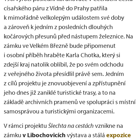
císařského páru z Vídně do Prahy patřila
k mimořádně velkolepým událostem své doby
a zároveň k jedním z posledních dlouhých
kočárových přesunů před nástupem železnice. Na
zámku ve Velkém Březně bude připomenut
i osobní příběh hraběte Karla Chotka, který si
zdejší kraj natolik oblíbil, že po svém odchodu
z veřejného života přesídlil právě sem. Jedním
z cílů projektu je znovuobjevení a zpřístupnění
jeho dnes již zaniklé turistické trasy, a to na
základě archivních pramenů ve spolupráci s místní
samosprávou a turistickými organizacemi.
V rámci projektu
Šlechta na cestách
vznikne na
zámku
v Libochovicích
výstava a stálá
expozice