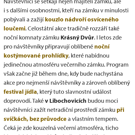
Návštěvníci se setkají nejen majiteli zámku, ale
i s dalšími osobnostmi, kteří na zámku v minulosti
pobývali a zažijí
kouzlo nádvoří osvíceného
loučemi
. Celostátní akce tradičně rozzáří také
noční komnaty zámku
Krásný Dvůr
. I letos zde
pro návštěvníky připravují oblíbené
noční
kostýmované prohlídky
, které nabídnou
jedinečnou atmosféru večerního zámku. Program
však začne již během dne, kdy bude nachystána
akce pro nejmenší návštěvníky a zároveň oblíbený
festival jídla
, který tuto slavnostní událost
doprovodí. Také
v Libochovicích
budou moci
návštěvníci zažít netradiční prostředí zámku
při
svíčkách, bez průvodce
a vlastním tempem.
Čeká je zde kouzelná večerní atmosféra, ticho