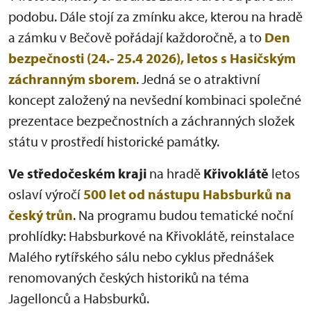
podobu. Dále stojí za zmínku akce, kterou na hradě
a zámku v Bečově pořádají každoročně, a to
Den
bezpečnosti (24.- 25.4 2026), letos s Hasičským
záchranným sborem
. Jedná se o atraktivní
koncept založený na nevšední kombinaci společné
prezentace bezpečnostních a záchranných složek
státu v prostředí historické památky.
Ve středočeském kraji
na hradě
Křivoklátě
letos
oslaví výročí
500 let od nástupu Habsburků na
český trůn
. Na programu budou tematické noční
prohlídky: Habsburkové na Křivoklátě, reinstalace
Malého rytířského sálu nebo cyklus přednášek
renomovaných českých historiků na téma
Jagellonců a Habsburků.