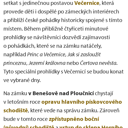
setkat s jedinečnou postavou
Večernice
, která
provede děti i dospělé po zámeckých interiérech
a přiblíží české pohádky historicky spojené s tímto
místem. Během přibližně čtyřiceti minutové
prohlídky se návštěvníci dozvědí zajímavosti
o pohádkách, které se na zámku natáčely,
například
Princ a Večernice
,
Jak si zasloužit
princeznu
,
Jezerní královna
nebo
Čertova nevěsta
.
Tyto speciální prohlídky s Večernicí se budou konat
ve vybrané dny.
Na zámku
v Benešově nad Ploučnicí
chystají
v letošním roce
opravu hlavního pískovcového
schodiště
, které vede na správu zámku. Zároveň
bude v tomto roce
zpřístupněno boční
(původní) schodiště
a
vstup do sklepa Horního