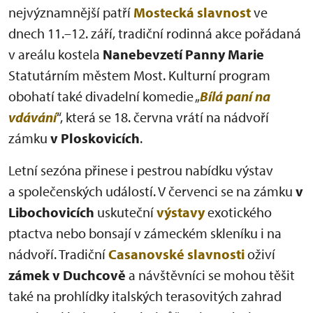
nejvýznamnější patří
Mostecká slavnost
ve
dnech 11.–12. září, tradiční rodinná akce pořádaná
v areálu kostela
Nanebevzetí Panny Marie
Statutárním městem Most. Kulturní program
obohatí také divadelní komedie „
Bílá paní na
vdávání
“, která se 18. června vrátí na nádvoří
zámku
v Ploskovicích
.
Letní sezóna přinese i pestrou nabídku výstav
a společenských událostí. V červenci se na zámku
v
Libochovicích
uskuteční
výstavy
exotického
ptactva nebo bonsají v zámeckém skleníku i na
nádvoří. Tradiční
Casanovské slavnosti
oživí
zámek v Duchcově
a návštěvníci se mohou těšit
také na prohlídky italských terasovitých zahrad