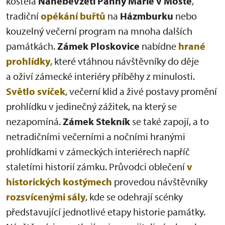
kostela
Nanebevzetí Panny Marie v Mostě
,
tradiční
opékání buřtů
na
Házmburku
nebo
kouzelný večerní program na mnoha dalších
památkách.
Zámek Ploskovice
nabídne
hrané
prohlídky
, které vtáhnou návštěvníky do děje
a oživí zámecké interiéry příběhy z minulosti.
Světlo svíček
, večerní klid a živé postavy promění
prohlídku v jedinečný zážitek, na který se
nezapomíná.
Zámek Stekník
se také zapojí, a to
netradičními večerními a nočními hranými
prohlídkami v zámeckých interiérech napříč
staletími historií zámku. Průvodci oblečení
v
historických kostýmech
provedou návštěvníky
rozsvícenými sály
, kde se odehrají scénky
představující jednotlivé etapy historie památky.