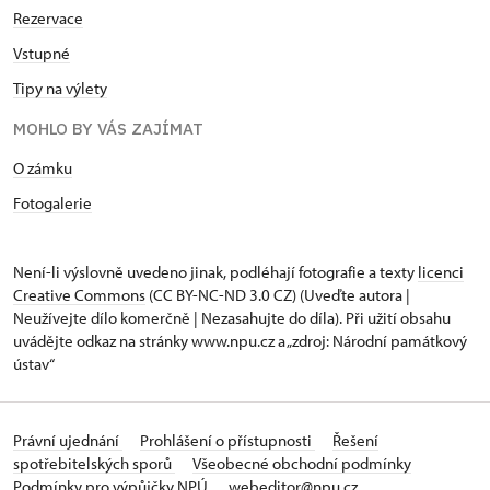
Rezervace
Vstupné
Tipy na výlety
MOHLO BY VÁS ZAJÍMAT
O zámku
Fotogalerie
Není-li výslovně uvedeno jinak, podléhají fotografie a texty
licenci
Creative Commons
(CC BY-NC-ND 3.0 CZ) (Uveďte autora |
Neužívejte dílo komerčně | Nezasahujte do díla). Při užití obsahu
uvádějte odkaz na stránky www.npu.cz a „zdroj: Národní památkový
ústav“
Právní ujednání
Prohlášení o přístupnosti
Řešení
spotřebitelských sporů
Všeobecné obchodní podmínky
Podmínky pro výpůjčky NPÚ
webeditor@npu.cz