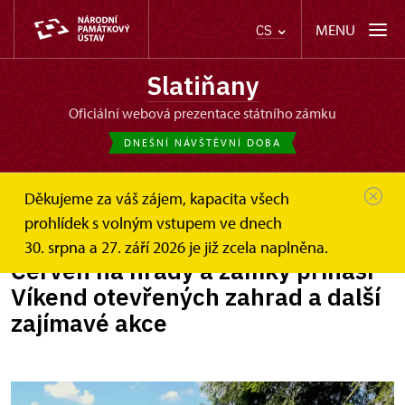
MENU
CS
Slatiňany
oficiální webová prezentace státního zámku
DNEŠNÍ NÁVŠTĚVNÍ DOBA
Děkujeme za váš zájem, kapacita všech
Slatiňany
Zprávy
Červen na hrady a zámky přináší...
prohlídek s volným vstupem ve dnech
30. srpna a 27. září 2026 je již zcela naplněna.
Červen na hrady a zámky přináší
Víkend otevřených zahrad a další
zajímavé akce