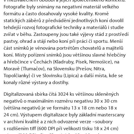
Fotografie byly snímány na negativní materiál velkého
formátu a často dosahovaly vysoké kvality. Kromě
statických záběrů z předvádění jednotlivých koní dovolil
tehdejší rozvoj fotografické techniky a materiálů i studie
zvířat v běhu. Zastoupeny jsou také výjevy stád z prostředí
pastvy, ohrad a stájí nebo koní při práci či sportu. Menší
část snímků je věnována portrétům chovatelů a majitelů
koní. Místy pořízení snímků jsou většinou slavné hřebčíny
a hřebčince v Čechách (Kladruby, Písek, Nemošice), na
Moravě (Tlumačov), na Slovensku (Prešov, Nitra,
Topolčianky) či ve Slovinsku (Lipica) a další místa, kde se
konaly různé výstavy a dostihy.
Digitalizovaná sbírka čítá 3024 ks většinou skleněných
negativů o maximálním rozměru negativu 30 x 30 cm
(většina negativů je ve formátu 13 x 18 cm nebo 18 x
24 cm). Výstupem digitalizace byly základní masterscany
v archivní kvalitě a z nich odvozené verze –soubory
s rozlišením tiff (600 DPI při velikosti tisku 18 x 24 cm)