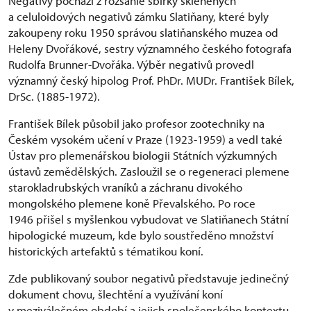
Negativy pochází z rozsáhlé sbírky skleněných
a celuloidových negativů zámku Slatiňany, které byly
zakoupeny roku 1950 správou slatiňanského muzea od
Heleny Dvořákové, sestry významného českého fotografa
Rudolfa Brunner-Dvořáka. Výběr negativů provedl
významný český hipolog Prof. PhDr. MUDr. František Bílek,
DrSc. (1885-1972).
František Bílek působil jako profesor zootechniky na
Českém vysokém učení v Praze (1923-1959) a vedl také
Ústav pro plemenářskou biologii Státních výzkumných
ústavů zemědělských. Zasloužil se o regeneraci plemene
starokladrubských vraníků a záchranu divokého
mongolského plemene koně Převalského. Po roce
1946 přišel s myšlenkou vybudovat ve Slatiňanech Státní
hipologické muzeum, kde bylo soustředěno množství
historických artefaktů s tématikou koní.
Zde publikovaný soubor negativů představuje jedinečný
dokument chovu, šlechtění a využívání koní
v meziválečném období a jejich společenského kontextu.