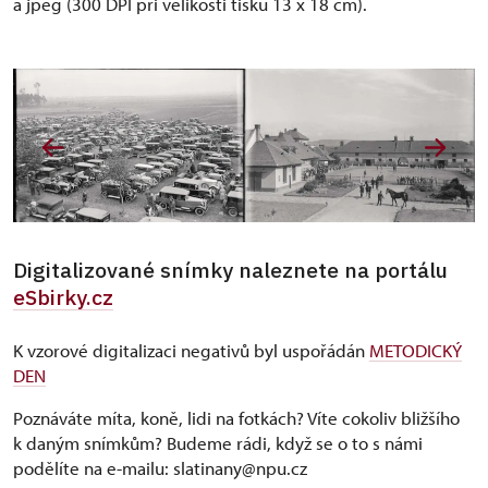
a jpeg (300 DPI při velikosti tisku 13 x 18 cm).
Digitalizované snímky naleznete na portálu
eSbirky.cz
K vzorové digitalizaci negativů byl uspořádán
METODICKÝ
DEN
Poznáváte míta, koně, lidi na fotkách? Víte cokoliv bližšího
k daným snímkům? Budeme rádi, když se o to s námi
podělíte na e-mailu: slatinany@npu.cz