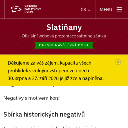
MENU
CS
Slatiňany
oficiální webová prezentace státního zámku
DNEŠNÍ NÁVŠTĚVNÍ DOBA
Děkujeme za váš zájem, kapacita všech
Slatiňany
O zámku
Sbírka negativů
prohlídek s volným vstupem ve dnech
30. srpna a 27. září 2026 je již zcela naplněna.
Digitalizace a prezentace sbírek
Negativy s motivem koní
Sbírka historických negativů