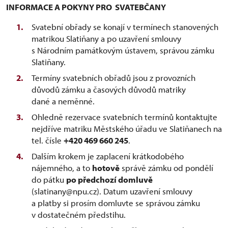
INFORMACE A POKYNY PRO SVATEBČANY
Svatební obřady se konají v termínech stanovených
matrikou Slatiňany a po uzavření smlouvy
s Národním památkovým ústavem, správou zámku
Slatiňany.
Termíny svatebních obřadů jsou z provozních
důvodů zámku a časových důvodů matriky
dané a neměnné.
Ohledně rezervace svatebních termínů kontaktujte
nejdříve matriku Městského úřadu ve Slatiňanech na
tel. čísle
+420 469 660 245
.
Dalším krokem je zaplacení krátkodobého
nájemného, a to
hotově
správě zámku od pondělí
do pátku
po předchozí domluvě
(slatinany@npu.cz). Datum uzavření smlouvy
a platby si prosím domluvte se správou zámku
v dostatečném předstihu.