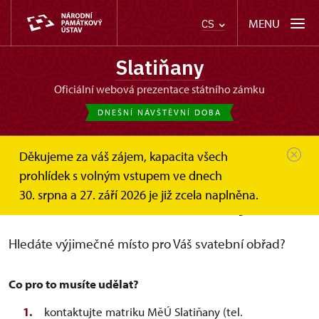
MENU
CS
Slatiňany
oficiální webová prezentace státního zámku
DNEŠNÍ NÁVŠTĚVNÍ DOBA
Děkujeme za váš zájem, kapacita všech
Slatiňany
Svatby a pronájmy
prohlídek s volným vstupem ve dnech
Svatba v zahradě a na zámku
30. srpna a 27. září 2026 je již zcela naplněna.
Svatba na zámku Slatiňany
Hledáte výjimečné místo pro Váš svatební obřad?
Co pro to musíte udělat?
kontaktujte matriku MěÚ Slatiňany (tel.