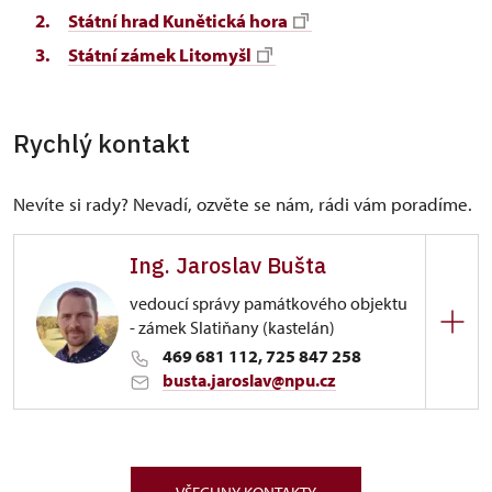
Státní hrad Kunětická hora
Státní zámek Litomyšl
Rychlý kontakt
Nevíte si rady? Nevadí, ozvěte se nám, rádi vám poradíme.
Ing. Jaroslav Bušta
vedoucí správy památkového objektu
- zámek Slatiňany (kastelán)
469 681 112, 725 847 258
busta.jaroslav@npu.cz
ÚPS na Sychrově
Zámecký park 1/, Slatiňany 53821