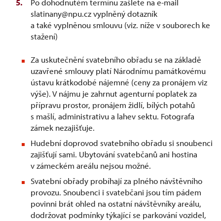
Po dohodnutém termínu zašlete na e-mail
slatinany@npu.cz vyplněný dotazník
a také vyplněnou smlouvu (viz. níže v souborech ke
stažení)
Za uskutečnění svatebního obřadu se na základě
uzavřené smlouvy platí Národnímu památkovému
ústavu krátkodobé nájemné (ceny za pronájem viz
výše). V nájmu je zahrnut agenturní poplatek za
přípravu prostor, pronájem židlí, bílých potahů
s mašlí, administrativu a lahev sektu. Fotografa
zámek nezajišťuje.
Hudební doprovod svatebního obřadu si snoubenci
zajišťují sami. Ubytování svatebčanů ani hostina
v zámeckém areálu nejsou možné.
Svatební obřady probíhají za plného návštěvního
provozu. Snoubenci i svatebčani jsou tím pádem
povinni brát ohled na ostatní návštěvníky areálu,
dodržovat podmínky týkající se parkování vozidel,