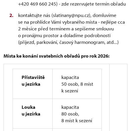
+420 469 660 245) - zde rezervujete termín obřadu
kontaktujte nás (slatinany@npu.cz), domluvíme
se na prohlídce Vámi vybraného místa - nejlépe cca
2 měsíce před termínem a sepíšeme smlouvu
o pronájmu prostor a doladíme podrobnosti
(příjezd, parkování, časový harmonogram, atd...)
Místa ke konání svatebních obřadů pro rok 2026:
Přístaviště
kapacita
u jezírka
50 osob, 8 míst
k sezení
Louka
kapacita
u jezírka
80 osob,
8 míst k sezení