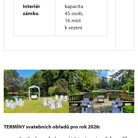
Interiér
kapacita
zámku
45 osob,
16 míst
k sezení
TERMÍNY svatebních obřadů pro rok 2026: