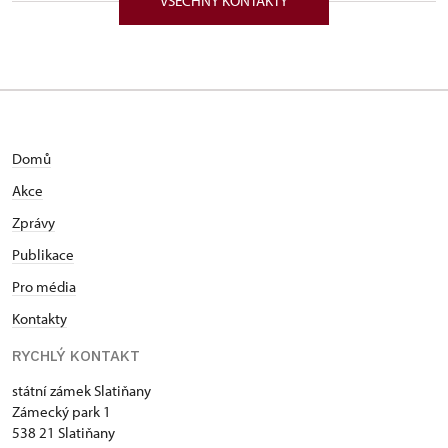
VŠECHNY KONTAKTY
V letech 2005-2010 studoval České vysoké učení
technické v Praze, obor Geodézie a kartografie. Ve
svých závěrečných pracech se věnoval
problematice zaměření a dokumentace památek
pomocí metody laserového skenování. V Národním
památkovém ústavu byl zaměstnán na pozicích
průvodce na zámcích Červená Lhota a Hrubý
Domů
Rohozec, od 1. prosince 2010 je jmenován
Akce
kastelánem zámku Slatiňany. Další pracovní
zkušenosti získal na zámku Humprecht a hradě Kost
Zprávy
v Českém ráji. Je spoluautorem historicky první
Publikace
monografie o slatiňanském zámku a rodině
Pro média
Auerspergů. Na základě archivních průzkumů a
pátrání provedl reinstalaci zámecké expozice s
Kontakty
názvem Letní sídlo Auerspergů. V letech 2016-20 se
RYCHLÝ KONTAKT
podílel na komplexní rekonstrukci zámeckého
areálu ve Slatiňanech.
státní zámek Slatiňany
Zámecký park 1
538 21 Slatiňany