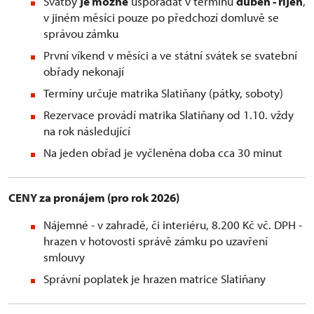
Svatby
je možné
uspořádat v termínu
duben - říjen
,
v jiném měsíci pouze po předchozí domluvě se
správou zámku
První víkend v měsíci a ve státní svátek se svatební
obřady nekonají
Termíny určuje matrika Slatiňany (pátky, soboty)
Rezervace provádí matrika Slatiňany od 1.10. vždy
na rok následující
Na jeden obřad je vyčleněna doba cca 30 minut
CENY za pronájem (pro rok 2026)
Nájemné - v zahradě, či interiéru, 8.200 Kč vč. DPH -
hrazen v hotovosti správě zámku po uzavření
smlouvy
Správní poplatek je hrazen matrice Slatiňany