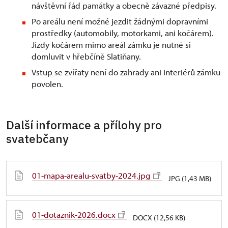
návštěvní řád památky a obecně závazné předpisy.
Po areálu není možné jezdit žádnými dopravními
prostředky (automobily, motorkami, ani kočárem).
Jízdy kočárem mimo areál zámku je nutné si
domluvit v hřebčíně Slatiňany.
Vstup se zvířaty není do zahrady ani interiérů zámku
povolen.
Další informace a přílohy pro
svatebčany
01-mapa-arealu-svatby-2024.jpg
JPG (1,43 MB)
01-dotaznik-2026.docx
DOCX (12,56 KB)