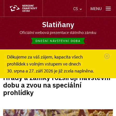
MENU
CS
Slatiňany
oficiální webová prezentace státního zámku
DNEŠNÍ NÁVŠTĚVNÍ DOBA
Děkujeme za váš zájem, kapacita všech
Slatiňany
Zprávy
Hrady a zámky rozšiřují...
prohlídek s volným vstupem ve dnech
30. srpna a 27. září 2026 je již zcela naplněna.
Hrady a zámky rozšiřují návštěvní
dobu a zvou na speciální
prohlídky