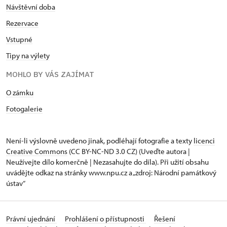
Návštěvní doba
Rezervace
Vstupné
Tipy na výlety
MOHLO BY VÁS ZAJÍMAT
O zámku
Fotogalerie
Není-li výslovně uvedeno jinak, podléhají fotografie a texty
licenci
Creative Commons
(CC BY-NC-ND 3.0 CZ) (Uveďte autora |
Neužívejte dílo komerčně | Nezasahujte do díla). Při užití obsahu
uvádějte odkaz na stránky www.npu.cz a „zdroj: Národní památkový
ústav“
Právní ujednání
Prohlášení o přístupnosti
Řešení