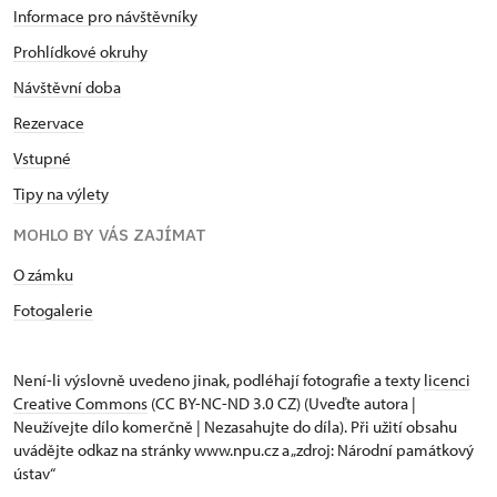
Informace pro návštěvníky
Prohlídkové okruhy
Návštěvní doba
Rezervace
Vstupné
Tipy na výlety
MOHLO BY VÁS ZAJÍMAT
O zámku
Fotogalerie
Není-li výslovně uvedeno jinak, podléhají fotografie a texty
licenci
Creative Commons
(CC BY-NC-ND 3.0 CZ) (Uveďte autora |
Neužívejte dílo komerčně | Nezasahujte do díla). Při užití obsahu
uvádějte odkaz na stránky www.npu.cz a „zdroj: Národní památkový
ústav“