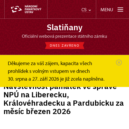
MENU
CS
Slatiňany
oficiální webová prezentace státního zámku
DNES ZAVŘENO
Děkujeme za váš zájem, kapacita všech
Slatiňany
Zprávy
Návštěvnost památek ve správě...
prohlídek s volným vstupem ve dnech
30. srpna a 27. září 2026 je již zcela naplněna.
Návštěvnost památek ve správě
NPÚ na Liberecku,
Královéhradecku a Pardubicku za
měsíc březen 2026