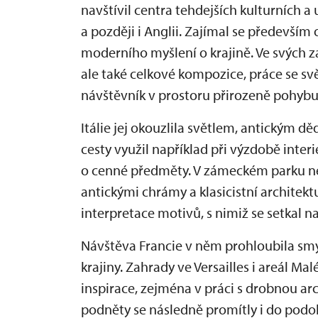
navštívil centra tehdejších kulturních a
a později i Anglii. Zajímal se především 
moderního myšlení o krajině. Ve svých z
ale také celkové kompozice, práce se svě
návštěvník v prostoru přirozeně pohybu
Itálie jej okouzlila světlem, antickým d
cesty využil například při výzdobě inter
o cenné předměty. V zámeckém parku ne
antickými chrámy a klasicistní architekt
interpretace motivů, s nimiž se setkal na
Návštěva Francie v něm prohloubila sm
krajiny. Zahrady ve Versailles i areál M
inspirace, zejména v práci s drobnou ar
podněty se následně promítly i do podo