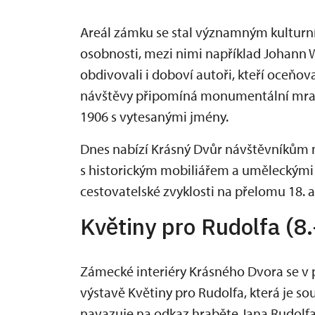
Areál zámku se stal významným kulturní
osobnosti, mezi nimi například Johann Wo
obdivovali i doboví autoři, kteří oceňo
návštěvy připomíná monumentální mra
1906 s vytesanými jmény.
Dnes nabízí Krásný Dvůr návštěvníkům nej
s historickým mobiliářem a uměleckými sbí
cestovatelské zvyklosti na přelomu 18. a 
Květiny pro Rudolfa (8
Zámecké interiéry Krásného Dvora se v 
výstavě Květiny pro Rudolfa, která je so
navazuje na odkaz hraběte Jana Rudolfa