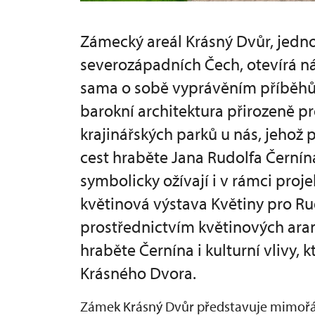
Zámecký areál Krásný Dvůr, jedno
severozápadních Čech, otevírá ná
sama o sobě vyprávěním příběhů c
barokní architektura přirozeně pr
krajinářských parků u nás, jehož
cest hraběte Jana Rudolfa Černína
symbolicky ožívají i v rámci proje
květinová výstava Květiny pro Rud
prostřednictvím květinových ara
hraběte Černína i kulturní vlivy, 
Krásného Dvora.
Zámek Krásný Dvůr představuje mimořádn