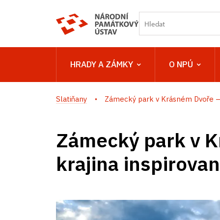
HRADY A ZÁMKY
O NPÚ
Slatiňany
Zámecký park v Krásném Dvoře –.
Zámecký park v K
krajina inspirova