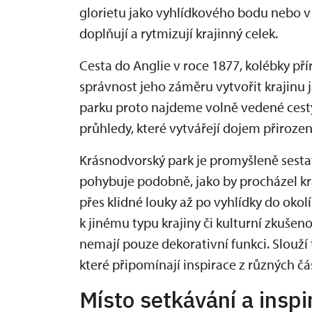
glorietu jako vyhlídkového bodu nebo v d
doplňují a rytmizují krajinný celek.
Cesta do Anglie v roce 1877, kolébky pří
správnost jeho záměru vytvořit krajinu
parku proto najdeme volně vedené cesty
průhledy, které vytvářejí dojem přirozen
Krásnodvorský park je promyšleně sesta
pohybuje podobně, jako by procházel kr
přes klidné louky až po vyhlídky do oko
k jinému typu krajiny či kulturní zkušenos
nemají pouze dekorativní funkci. Slouží
které připomínají inspirace z různých čá
Místo setkávání a inspi