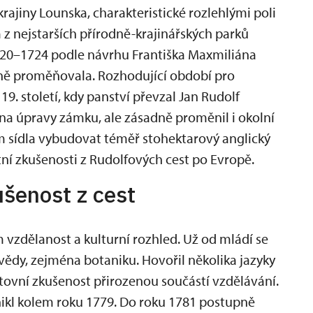
ajiny Lounska, charakteristické rozlehlými poli
m z nejstarších přírodně-krajinářských parků
1720–1724 podle návrhu Františka Maxmiliána
upně proměňovala. Rozhodující období pro
9. století, kdy panství převzal Jan Rudolf
na úpravy zámku, ale zásadně proměnil i okolní
em sídla vybudovat téměř stohektarový anglický
tní zkušenosti z Rudolfových cest po Evropě.
ušenost z cest
 vzdělanost a kulturní rozhled. Už od mládí se
 vědy, zejména botaniku. Hovořil několika jazyky
estovní zkušenost přirozenou součástí vzdělávání.
ikl kolem roku 1779. Do roku 1781 postupně