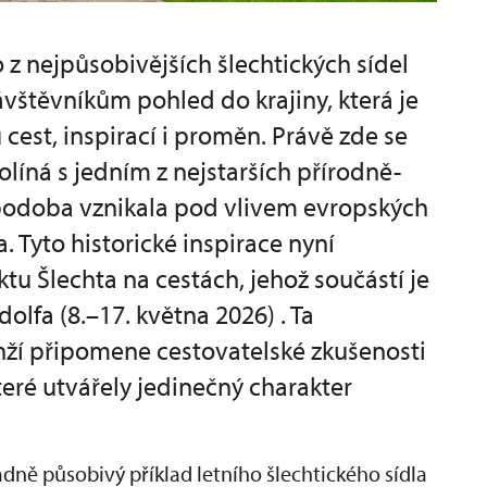
 z nejpůsobivějších šlechtických sídel
vštěvníkům pohled do krajiny, která je
est, inspirací i proměn. Právě zde se
olíná s jedním z nejstarších přírodně-
 podoba vznikala pod vlivem evropských
. Tyto historické inspirace nyní
ktu Šlechta na cestách, jehož součástí je
olfa (8.–17. května 2026) . Ta
nží připomene cestovatelské zkušenosti
které utvářely jedinečný charakter
ě působivý příklad letního šlechtického sídla