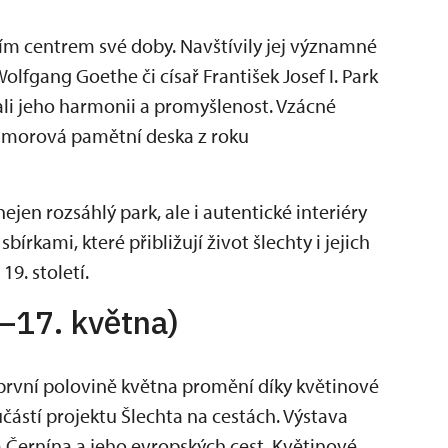
m centrem své doby. Navštívily jej významné
lfgang Goethe či císař František Josef I. Park
vali jeho harmonii a promyšlenost. Vzácné
morová pamětní deska z roku
en rozsáhlý park, ale i autentické interiéry
rkami, které přibližují život šlechty i jejich
19. století.
.–17. května)
první polovině května promění díky květinové
učástí projektu Šlechta na cestách. Výstava
 Černína a jeho evropských cest. Květinové