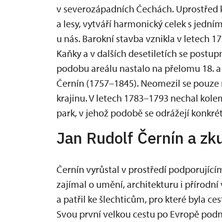
v severozápadních Čechách. Uprostřed kr
a lesy, vytváří harmonický celek s jední
u nás. Barokní stavba vznikla v letech 
Kaňky a v dalších desetiletích se post
podobu areálu nastalo na přelomu 18. a 1
Černín (1757–1845). Neomezil se pouze 
krajinu. V letech 1783–1793 nechal kol
park, v jehož podobě se odrážejí konkré
Jan Rudolf Černín a zk
Černín vyrůstal v prostředí podporujícím
zajímal o umění, architekturu i přírodní
a patřil ke šlechticům, pro které byla c
Svou první velkou cestu po Evropě podn