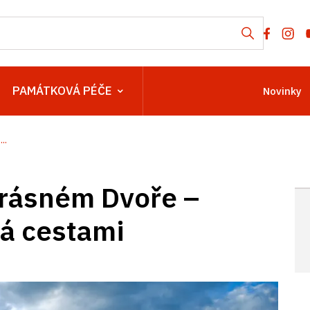
PAMÁTKOVÁ PÉČE
Novinky
..
rásném Dvoře –
ná cestami