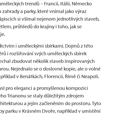
 uměleckých trendů – Francii, Itálii, Německo
o zahrady a parky, které vnímal jako výraz
ápiscích si všímal nejenom jednotlivých staveb,
tlem, průhledů do krajiny i toho, jak se
je.
ědictvím i uměleckými sbírkami. Dojmů z této
iérů i rozšiřování svých uměleckých sbírek
chal zbudovat několik staveb inspirovaných
urou. Nejednalo se o doslovné kopie, ale o volné
příklad v Benátkách, Florencii, Římě či Neapoli.
ysl pro eleganci a promyšlenou kompozici
alého Trianonu se staly důležitým zdrojem
chitekturou a jejím začleněním do prostoru. Tyto
by parku v Krásném Dvoře, například v umístění