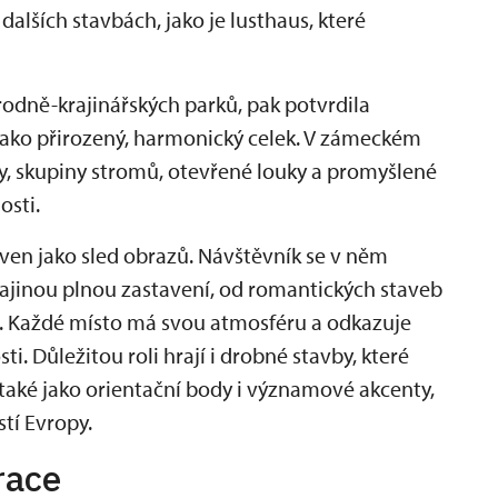
alších stavbách, jako je lusthaus, které
rodně-krajinářských parků, pak potvrdila
 jako přirozený, harmonický celek. V zámeckém
, skupiny stromů, otevřené louky a promyšlené
osti.
ven jako sled obrazů. Návštěvník se v něm
ajinou plnou zastavení, od romantických staveb
lí. Každé místo má svou atmosféru a odkazuje
ti. Důležitou roli hrají i drobné stavby, které
 také jako orientační body i významové akcenty,
stí Evropy.
race