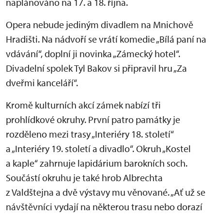
naplánováno na 17. a 18. října.
Opera nebude jediným divadlem na Mnichově
Hradišti. Na nádvoří se vrátí komedie „Bílá paní na
vdávání“, doplní ji novinka „Zámecký hotel“.
Divadelní spolek Tyl Bakov si připravil hru „Za
dveřmi kanceláří“.
Kromě kulturních akcí zámek nabízí tři
prohlídkové okruhy. První patro památky je
rozděleno mezi trasy „Interiéry 18. století“
a „Interiéry 19. století a divadlo“. Okruh „Kostel
a kaple“ zahrnuje lapidárium barokních soch.
Součástí okruhu je také hrob Albrechta
z Valdštejna a dvě výstavy mu věnované. „Ať už se
návštěvníci vydají na některou trasu nebo dorazí