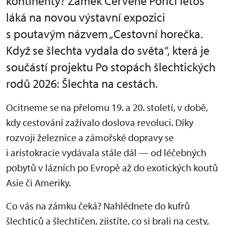
kontinenty? Zámek Červené Poříčí letos
láká na novou výstavní expozici
s poutavým názvem „Cestovní horečka.
Když se šlechta vydala do světa“, která je
součástí projektu Po stopách šlechtických
rodů 2026: Šlechta na cestách.
Ocitneme se na přelomu 19. a 20. století, v době,
kdy cestování zažívalo doslova revoluci. Díky
rozvoji železnice a zámořské dopravy se
i aristokracie vydávala stále dál — od léčebných
pobytů v lázních po Evropě až do exotických koutů
Asie či Ameriky.
Co vás na zámku čeká? Nahlédnete do kufrů
šlechticů a šlechtičen, zjistíte, co si brali na cesty,