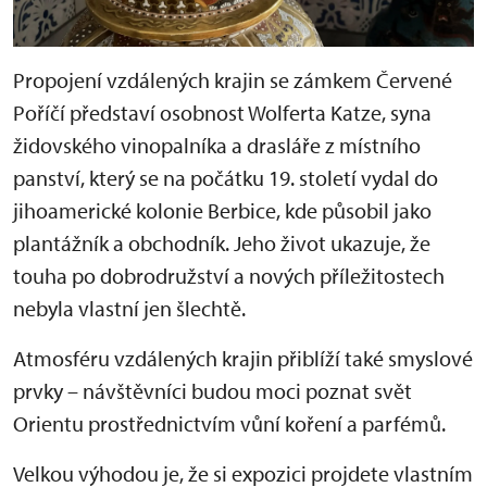
Propojení vzdálených krajin se zámkem Červené
Poříčí představí osobnost Wolferta Katze, syna
židovského vinopalníka a drasláře z místního
panství, který se na počátku 19. století vydal do
jihoamerické kolonie Berbice, kde působil jako
plantážník a obchodník. Jeho život ukazuje, že
touha po dobrodružství a nových příležitostech
nebyla vlastní jen šlechtě.
Atmosféru vzdálených krajin přiblíží také smyslové
prvky – návštěvníci budou moci poznat svět
Orientu prostřednictvím vůní koření a parfémů.
Velkou výhodou je, že si expozici projdete vlastním