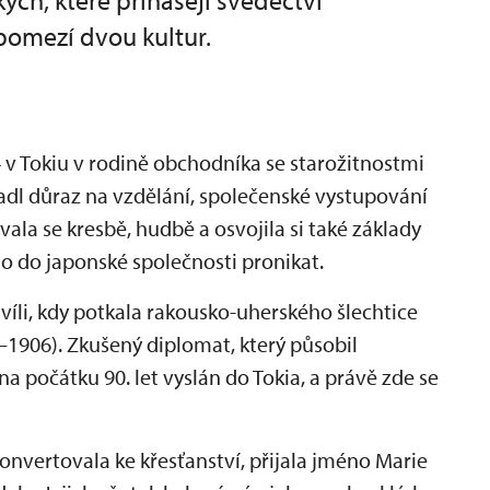
kých, které přinášejí svědectví
pomezí dvou kultur.
 v Tokiu v rodině obchodníka se starožitnostmi
kladl důraz na vzdělání, společenské vystupování
vala se kresbě, hudbě a osvojila si také základy
o do japonské společnosti pronikat.
hvíli, kdy potkala rakousko-uherského šlechtice
1906). Zkušený diplomat, který působil
na počátku 90. let vyslán do Tokia, a právě zde se
onvertovala ke křesťanství, přijala jméno Marie