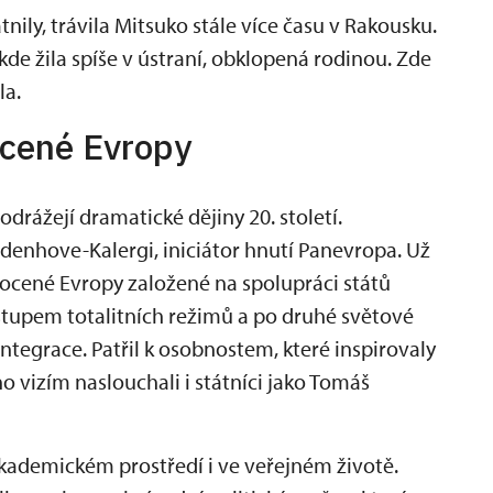
nily, trávila Mitsuko stále více času v Rakousku.
de žila spíše v ústraní, obklopená rodinou. Zde
la.
ocené Evropy
drážejí dramatické dějiny 20. století.
denhove-Kalergi, iniciátor hnutí Panevropa. Už
nocené Evropy založené na spolupráci států
stupem totalitních režimů a po druhé světové
ntegrace. Patřil k osobnostem, které inspirovaly
ho vizím naslouchali i státníci jako Tomáš
akademickém prostředí i ve veřejném životě.