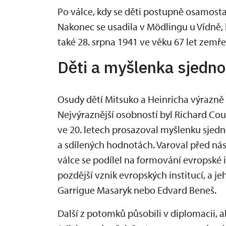
Po válce, kdy se děti postupně osamostat
Nakonec se usadila v Mödlingu u Vídně, k
také 28. srpna 1941 ve věku 67 let zemře
Děti a myšlenka sjedn
Osudy dětí Mitsuko a Heinricha výrazně o
Nejvýraznější osobností byl Richard Cou
ve 20. letech prosazoval myšlenku sjed
a sdílených hodnotách. Varoval před ná
válce se podílel na formování evropské i
pozdější vznik evropských institucí, a je
Garrigue Masaryk nebo Edvard Beneš.
Další z potomků působili v diplomacii, 