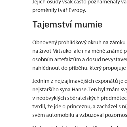
Jejich osudy však často poznamenaly vál
proměnily tvář Evropy.
Tajemství mumie
Obnovený prohlídkový okruh na zámku v
na život Mitsuko, ale i na méně známé p
osobním artefaktům a dosud nevystav
nahlédnout do příběhu, který propojuje T
Jedním z nejzajímavějších exponátů je 
nejstaršího syna Hanse. Ten byl znám s
v neobvyklých sběratelských předmětech.
tvrdil, že jde o princeznu, a zacházel s ní
svém automobilu a vzbuzoval pozornost 