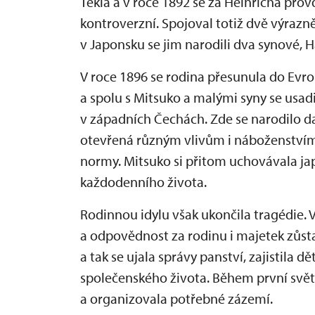
Tekla a v roce 1892 se za Heinricha prov
kontroverzní. Spojoval totiž dvě výrazně 
v Japonsku se jim narodili dva synové, H
V roce 1896 se rodina přesunula do Evro
a spolu s Mitsuko a malými syny se usa
v západních Čechách. Zde se narodilo da
otevřená různým vlivům i náboženstvím. P
normy. Mitsuko si přitom uchovávala jap
každodenního života.
Rodinnou idylu však ukončila tragédie. 
a odpovědnost za rodinu i majetek zůstal
a tak se ujala správy panství, zajistila d
společenského života. Během první sv
a organizovala potřebné zázemí.