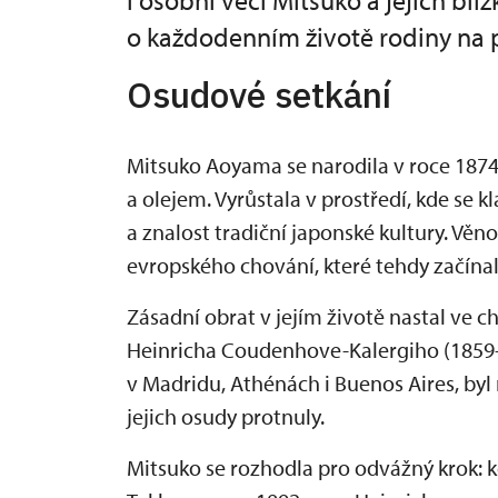
i osobní věci Mitsuko a jejích blíz
o každodenním životě rodiny na 
Osudové setkání
Mitsuko Aoyama se narodila v roce 1874
a olejem. Vyrůstala v prostředí, kde se 
a znalost tradiční japonské kultury. Věno
evropského chování, které tehdy začínal
Zásadní obrat v jejím životě nastal ve c
Heinricha Coudenhove-Kalergiho (1859–
v Madridu, Athénách i Buenos Aires, byl 
jejich osudy protnuly.
Mitsuko se rozhodla pro odvážný krok: k