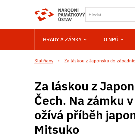
HRADY A ZÁMKY
O NPÚ
Slatiňany
Za láskou z Japonska do západních
Za láskou z Japo
Čech. Na zámku 
ožívá příběh jap
Mitsuko