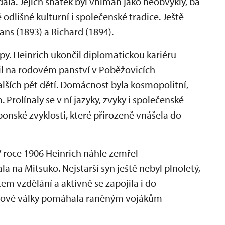
dala. Jejich sňatek byl vnímán jako neobvyklý, ba
odlišné kulturní i společenské tradice. Ještě
ans (1893) a Richard (1894).
py. Heinrich ukončil diplomatickou kariéru
dil na rodovém panství v Poběžovicích
lších pět dětí. Domácnost byla kosmopolitní,
rolínaly se v ní jazyky, zvyky i společenské
onské zvyklosti, které přirozeně vnášela do
V roce 1906 Heinrich náhle zemřel
a na Mitsuko. Nejstarší syn ještě nebyl plnoletý,
ětem vzdělání a aktivně se zapojila i do
ětové války pomáhala raněným vojákům