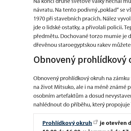
Na konci druhé světové války nechal mum
návratu. Na tento podivný „poklad“ se 
1970 při stavebních pracích. Nález vyvol
jde o lidské ostatky, a přivolali policii
předmětu. Dochované torzo mumie je d
dřevěnou staroegyptskou rakev můžete 
Obnovený prohlídkový 
Obnovený prohlídkový okruh na zámku v
na život Mitsuko, ale i na méně známé p
osobním artefaktům a dosud nevystav
nahlédnout do příběhu, který propojuje T
Prohlídkový okruh
je
otevřen d