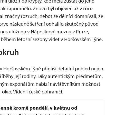
ii uložit do krypty, kde měla zůstat do jeho
však zapomnělo. Znovu byl objeven až v roce
al značný rozruch, neboť se dělníci domnívali, že
. Teprve následné šetření odhalilo skutečný původ
nes uloženo v Náprstkově muzeu v Praze,
během letošní sezony vidět v Horšovském Týně.
okruh
 Horšovském Týně přináší detailní pohled nejen
říběhy její rodiny. Díky autentickým předmětům,
eným exponátům nabízí návštěvníkům možnost
okio, Vídeň i české pohraničí.
enně kromě pondělí, v květnu od