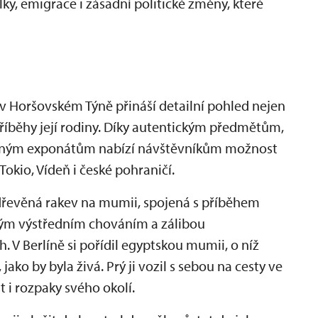
ky, emigrace i zásadní politické změny, které
 Horšovském Týně přináší detailní pohled nejen
říběhy její rodiny. Díky autentickým předmětům,
eným exponátům nabízí návštěvníkům možnost
okio, Vídeň i české pohraničí.
dřevěná rakev na mumii, spojená s příběhem
vým výstředním chováním a zálibou
 V Berlíně si pořídil egyptskou mumii, o níž
, jako by byla živá. Prý ji vozil s sebou na cesty ve
i rozpaky svého okolí.