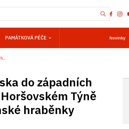
PAMÁTKOVÁ PÉČE
Novinky
...
nska do západních
v Horšovském Týně
onské hraběnky