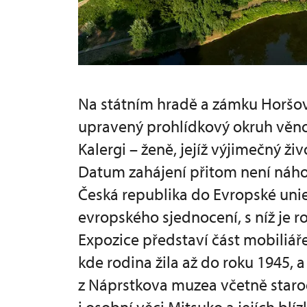
Na státním hradě a zámku Horšovs
upravený prohlídkový okruh vě
Kalergi – ženě, jejíž výjimečný ži
Datum zahájení přitom není náho
Česká republika do Evropské uni
evropského sjednocení, s níž je 
Expozice představí část mobiliář
kde rodina žila až do roku 1945, 
z Náprstkova muzea včetně staroe