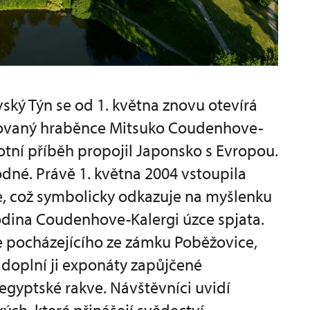
ký Týn se od 1. května znovu otevírá
novaný hraběnce Mitsuko Coudenhove-
votní příběh propojil Japonsko s Evropou.
dné. Právě 1. května 2004 vstoupila
e, což symbolicky odkazuje na myšlenku
rodina Coudenhove-Kalergi úzce spjata.
e pocházejícího ze zámku Poběžovice,
a doplní ji exponáty zapůjčené
gyptské rakve. Návštěvníci uvidí