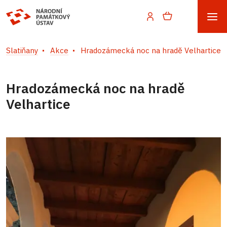
Slatiňany
Akce
Hradozámecká noc na hradě Velhartice
Hradozámecká noc na hradě
Velhartice