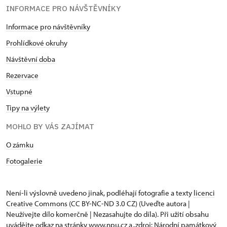
INFORMACE PRO NÁVŠTĚVNÍKY
Informace pro návštěvníky
Prohlídkové okruhy
Návštěvní doba
Rezervace
Vstupné
Tipy na výlety
MOHLO BY VÁS ZAJÍMAT
O zámku
Fotogalerie
Není-li výslovně uvedeno jinak, podléhají fotografie a texty
licenci
Creative Commons
(CC BY-NC-ND 3.0 CZ) (Uveďte autora |
Neužívejte dílo komerčně | Nezasahujte do díla). Při užití obsahu
uvádějte odkaz na stránky www.npu.cz a „zdroj: Národní památkový