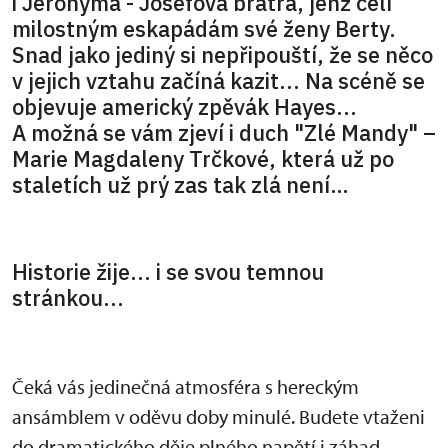
i Jeronýma - Josefova bratra, jenž čelí
milostným eskapádám své ženy Berty.
Snad jako jediný si nepřipouští, že se něco
v jejich vztahu začíná kazit... Na scéně se
objevuje americký zpěvák Hayes...
A možná se vám zjeví i duch "Zlé Mandy" –
Marie Magdaleny Trčkové, která už po
staletích už prý zas tak zlá není…
Historie žije... i se svou temnou
stránkou...
Čeká vás jedinečná atmosféra s hereckým
ansámblem v oděvu doby minulé. Budete vtaženi
do dramatického děje plného napětí i záhad.