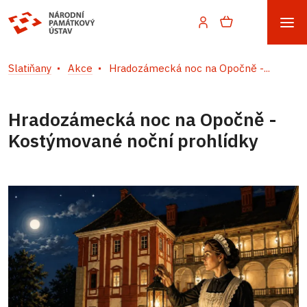
Slatiňany
Akce
Hradozámecká noc na Opočně -...
Hradozámecká noc na Opočně -
Kostýmované noční prohlídky