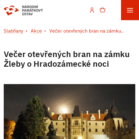
Slatiňany
Akce
Večer otevřených bran na zámku...
Večer otevřených bran na zámku
Žleby o Hradozámecké noci