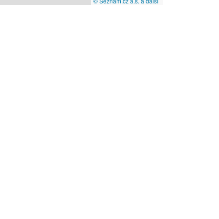
© Seznam.cz a.s. a další