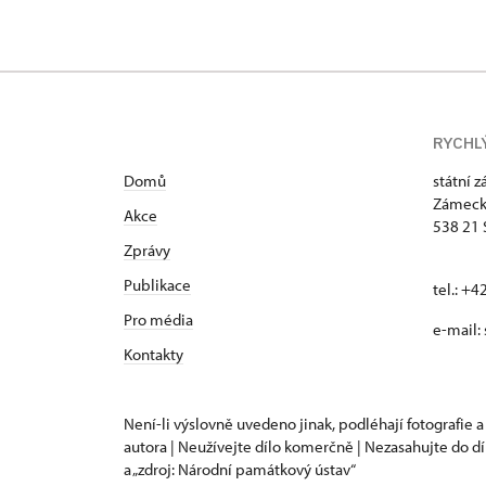
RYCHL
Domů
státní 
Zámeck
Akce
538 21 
Zprávy
Publikace
tel.: +
Pro média
e-mail:
Kontakty
Není-li výslovně uvedeno jinak, podléhají fotografie a
autora | Neužívejte dílo komerčně | Nezasahujte do dí
a „zdroj: Národní památkový ústav“