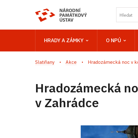
HRADY A ZÁMKY
O NPÚ
Slatiňany
Akce
Hradozámecká noc v kost
Hradozámecká noc 
v Zahrádce