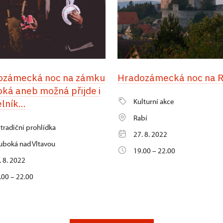
ozámecká noc na zámku
Hradozámecká noc na R
ká aneb možná přijde i
Kulturní akce
lník...
Rabí
tradiční prohlídka
27. 8. 2022
uboká nad Vltavou
19.00 – 22.00
. 8. 2022
.00 – 22.00