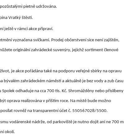
e pozůstalými pietně udržována.
ina Vratký štěstí.
í ještě v rámci akce připraví.
tmění vyznačena svíčkami. Prodej občerstvení sice není zajištěn,
můžete originální zahrádecké suvenýry, jejichž sortiment členové
 život, je akce pořádána také na podporu veřejné sbírky na opravu
na bývalém zahrádeckém náměstí a aktuálně je bez vody a zub času
avu Spolek odhaduje na cca 700 tis. Kč. Shromážděny nebo přislíbeny
hla být oprava realizována v příštím roce. Na místě bude možno
o posílat rovněž na transparentní účet č. 550567028/5500.
ásmu vodárenské nádrže, od parkoviště je nutno dojít ani ne 700 m
ní okolí.