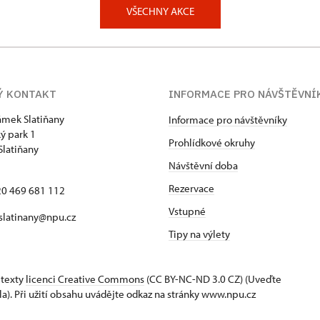
VŠECHNY AKCE
Ý KONTAKT
INFORMACE PRO NÁVŠTĚVNÍ
zámek Slatiňany
Informace pro návštěvníky
ý park 1
Prohlídkové okruhy
Slatiňany
Návštěvní doba
Rezervace
420 469 681 112
Vstupné
 slatinany@npu.cz
Tipy na výlety
 texty
licenci Creative Commons
(CC BY-NC-ND 3.0 CZ) (Uveďte
la). Při užití obsahu uvádějte odkaz na stránky www.npu.cz