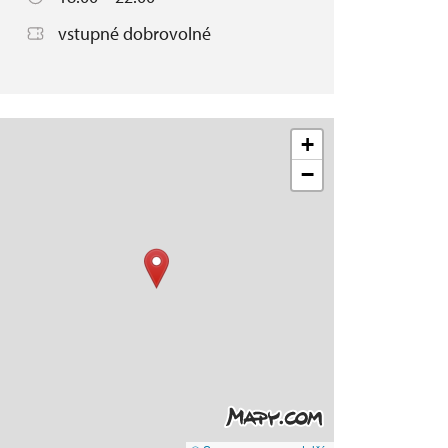
vstupné dobrovolné
+
−