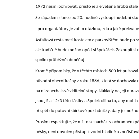
1972 nesmí pohřbívat, přesto je ale většina hrobů stál
Se západem slunce po 20. hodině vystoupí hudební skup
I pro organizátory je zatím otázkou, zda a jaké překvapen
Asfaltová cesta mezi kostelem a parkovištěm bude po se
ale tradičně bude možno opéci si špekáček. Zakoupit si 
spolku průběžně obměňují.
Kromě připomínky, že v těchto místech 800 let pulzoval
původní obecní kašny z roku 1886, která se dochovala 
na ní zanechal své viditelné stopy. Náklady na její opr
jsou již asi 2/3 této částky a Spolek cílí na to, aby mo
přispět do putovní sbírkové pokladničky, dary je možn
Prosím respektujte, že místo se nachází v ochranném p
pěšky, není dovolen přístup k vodní hladině a znečišťová