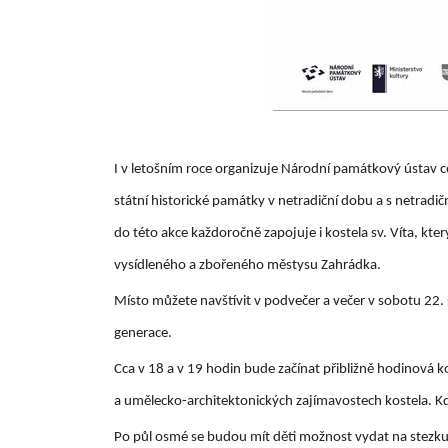
I v letošním roce organizuje Národní památkový ústav ce
státní historické památky v netradiční dobu a s netradi
do této akce každoročně zapojuje i kostela sv. Víta, kte
vysídleného a zbořeného městysu Zahrádka.
Místo můžete navštívit v podvečer a večer v sobotu 22.
generace.
Cca v 18 a v 19 hodin bude začínat přibližně hodinová
a umělecko-architektonických zajímavostech kostela. Kdo
Po půl osmé se budou mít děti možnost vydat na stezku 