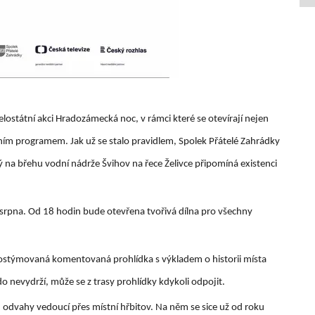
lostátní akci Hradozámecká noc, v rámci které se otevírají nejen
čním programem. Jak už se stalo pravidlem, Spolek Přátelé Zahrádky
rý na břehu vodní nádrže Švihov na řece Želivce připomíná existenci
 srpna. Od 18 hodin bude otevřena tvořivá dílna pro všechny
 kostýmovaná komentovaná prohlídka s výkladem o historii místa
 nevydrží, může se z trasy prohlídky kdykoli odpojit.
odvahy vedoucí přes místní hřbitov. Na něm se sice už od roku