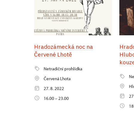
Hradozámecká noc na
Hrad
Červené Lhotě
Hlubo
kouze
Netradiční prohlídka
Ne
Červená Lhota
Hl
27. 8. 2022
27
16.00 – 23.00
18