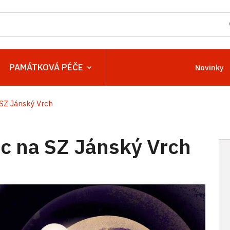
PAMÁTKOVÁ PÉČE
Novinky
SZ Jánský Vrch
 na SZ Jánský Vrch