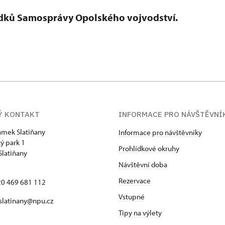
ředků Samosprávy Opolského vojvodství.
Ý KONTAKT
INFORMACE PRO NÁVŠTĚVNÍ
zámek Slatiňany
Informace pro návštěvníky
ý park 1
Prohlídkové okruhy
Slatiňany
Návštěvní doba
Rezervace
420 469 681 112
Vstupné
 slatinany@npu.cz
Tipy na výlety