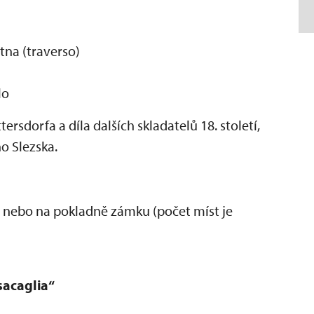
tna (traverso)
lo
ersdorfa a díla dalších skladatelů 18. století,
o Slezska.
nebo na pokladně zámku (počet míst je
sacaglia“