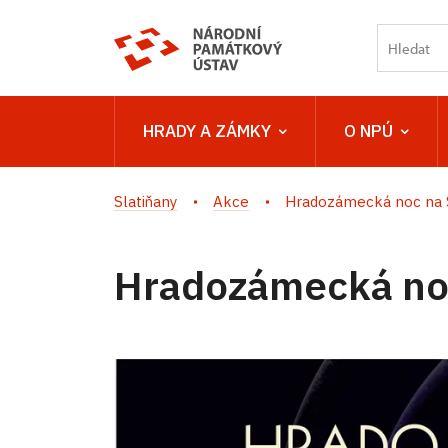
HRADY A ZÁMKY
O NPÚ
Slatiňany
Akce
Hradozámecká noc na 
Hradozámecká noc