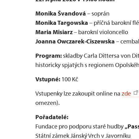
Monika Švandová
– soprán
Monika Targowska
– příčná barokní flé
Maria Misiarz
– barokní violoncello
Joanna Owczarek-Ciszewska
– cemba
Program:
skladby Carla Dittersa von Ditt
historicky spjatých s regionem Opolskéh
Vstupné:
100 Kč
Vstupenky lze zakoupit online na
zde
omezen).
Pořadatelé:
Fundace pro podporu staré hudby
„Pas
Státní zámek Jánský Vrch v Javorníku