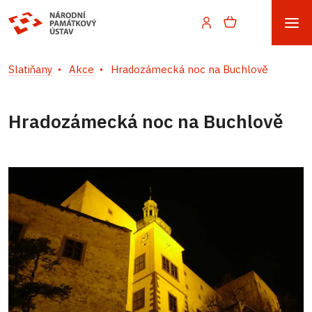
Slatiňany
Akce
Hradozámecká noc na Buchlově
Hradozámecká noc na Buchlově