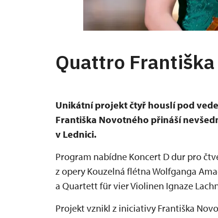
Quattro Františk
Unikátní projekt čtyř houslí pod ve
Františka Novotného přináší nevšedn
v Lednici.
Program nabídne Koncert D dur pro čtv
z opery Kouzelná flétna Wolfganga Ama
a Quartett für vier Violinen Ignaze Lach
Projekt vznikl z iniciativy Františka Nov