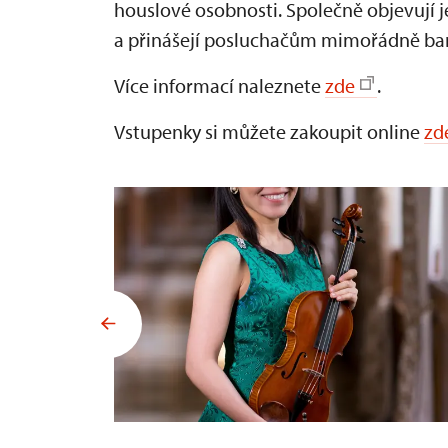
houslové osobnosti. Společně objevují 
a přinášejí posluchačům mimořádně bare
Více informací naleznete
zde
.
Vstupenky si můžete zakoupit online
zd