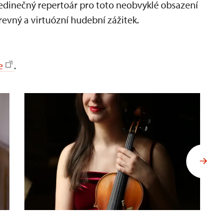
jedinečný repertoár pro toto neobvyklé obsazení
vný a virtuózní hudební zážitek.
e
.