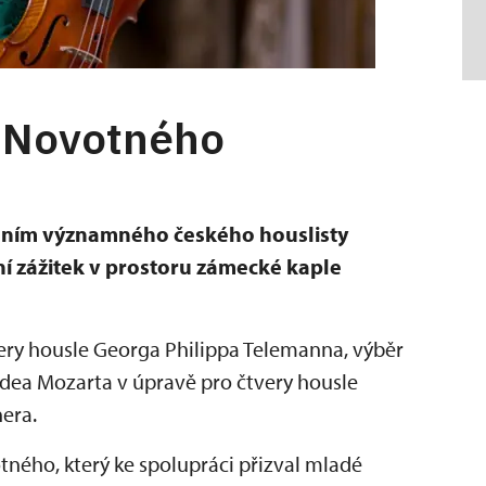
a Novotného
dením významného českého houslisty
í zážitek v prostoru zámecké kaple
ery housle Georga Philippa Telemanna, výběr
dea Mozarta v úpravě pro čtvery housle
nera.
otného, který ke spolupráci přizval mladé