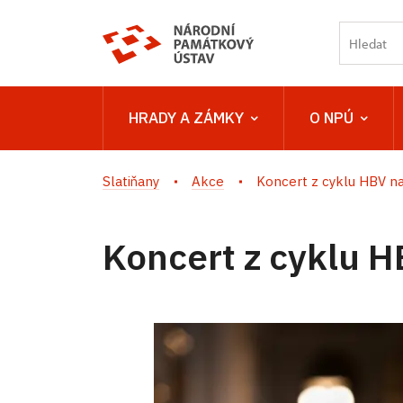
HRADY A ZÁMKY
O NPÚ
Slatiňany
Akce
Koncert z cyklu HBV n
Koncert z cyklu 