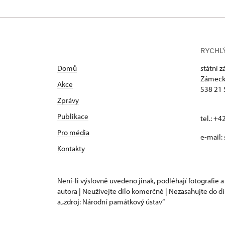
RYCHL
Domů
státní 
Zámeck
Akce
538 21 
Zprávy
Publikace
tel.: +
Pro média
e-mail:
Kontakty
Není-li výslovně uvedeno jinak, podléhají fotografie a
autora | Neužívejte dílo komerčně | Nezasahujte do dí
a „zdroj: Národní památkový ústav“