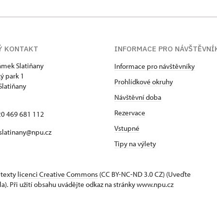
Ý KONTAKT
INFORMACE PRO NÁVŠTĚVNÍ
zámek Slatiňany
Informace pro návštěvníky
ý park 1
Prohlídkové okruhy
Slatiňany
Návštěvní doba
Rezervace
420 469 681 112
Vstupné
 slatinany@npu.cz
Tipy na výlety
 texty
licenci Creative Commons
(CC BY-NC-ND 3.0 CZ) (Uveďte
la). Při užití obsahu uvádějte odkaz na stránky www.npu.cz