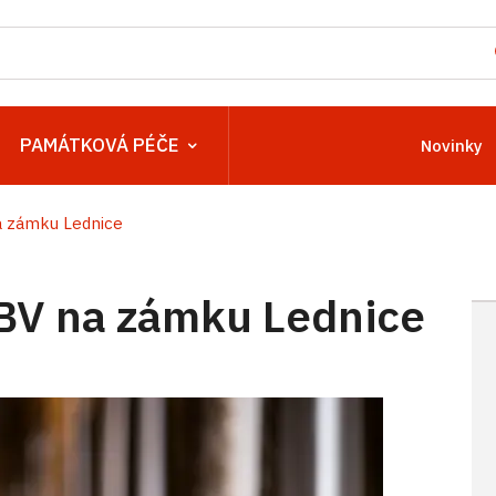
PAMÁTKOVÁ PÉČE
Novinky
a zámku Lednice
HBV na zámku Lednice