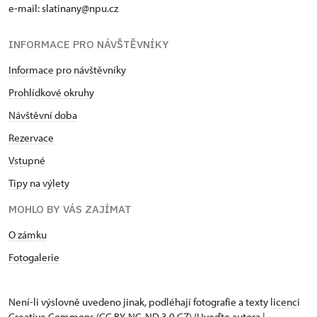
e-mail: slatinany@npu.cz
INFORMACE PRO NÁVŠTĚVNÍKY
Informace pro návštěvníky
Prohlídkové okruhy
Návštěvní doba
Rezervace
Vstupné
Tipy na výlety
MOHLO BY VÁS ZAJÍMAT
O zámku
Fotogalerie
Není-li výslovně uvedeno jinak, podléhají fotografie a texty
licenci
Creative Commons
(CC BY-NC-ND 3.0 CZ) (Uveďte autora |