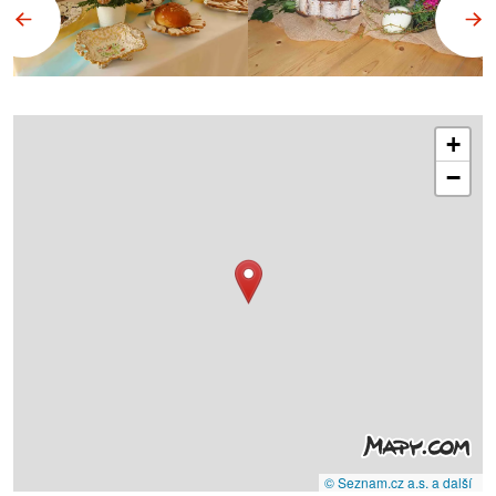
+
−
© Seznam.cz a.s. a další