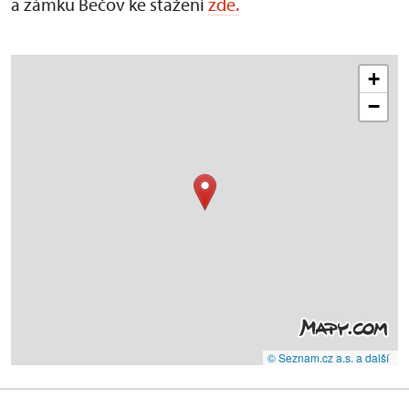
a zámku Bečov ke stažení
zde.
+
−
© Seznam.cz a.s. a další