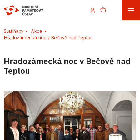
Slatiňany
Akce
Hradozámecká noc v Bečově nad Teplou
Hradozámecká noc v Bečově nad
Teplou