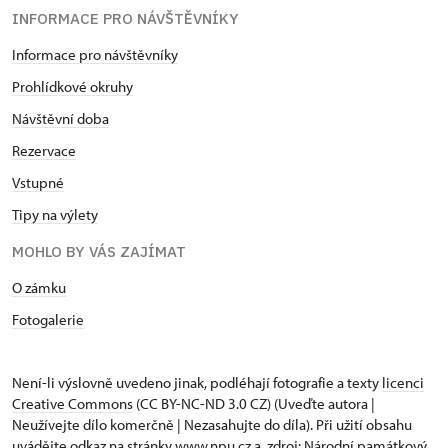
INFORMACE PRO NÁVŠTĚVNÍKY
Informace pro návštěvníky
Prohlídkové okruhy
Návštěvní doba
Rezervace
Vstupné
Tipy na výlety
MOHLO BY VÁS ZAJÍMAT
O zámku
Fotogalerie
Není-li výslovně uvedeno jinak, podléhají fotografie a texty
licenci
Creative Commons
(CC BY-NC-ND 3.0 CZ) (Uveďte autora |
Neužívejte dílo komerčně | Nezasahujte do díla). Při užití obsahu
uvádějte odkaz na stránky www.npu.cz a „zdroj: Národní památkový