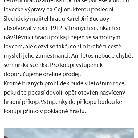
lovecké výpravy na Cejlon, kterou poslední
šlechtický majitel hradu Karel Jiří Buquoy
absolvoval v roce 1912. V hraných scénkách se
návštěvníci hradu potkají nejen se samotným
lovcem, ale dozví se také, co si o hraběcí cestě
mysleli jeho zaměstnanci. Ani letos nebude chybět
šermířská scénka. Pro koupi vstupenek
doporučujeme on-line prodej.
Kromě hraných prohlídek bude v letošním roce,
pokud to počasí dovolí, opět otevřen nasvícený
hradní příkop. Vstupenky do příkopu budou ke
kooupi přímo v pokladně hradu.