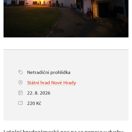
Netradiční prohlídka
Státní hrad Nové Hrady
22. 8. 2026
220 Kč
Letošní hradozámecká noc na se ponese v duchu