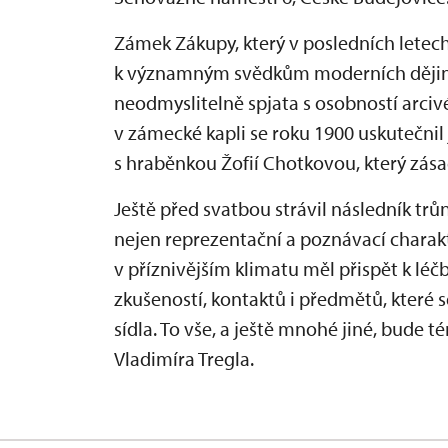
Zámek Zákupy, který v posledních letech
k významným svědkům moderních dějin h
neodmyslitelně spjata s osobností arciv
v zámecké kapli se roku 1900 uskutečnil
s hraběnkou Žofií Chotkovou, který zásad
Ještě před svatbou strávil následník tr
nejen reprezentační a poznávací charakt
v příznivějším klimatu měl přispět k léč
zkušeností, kontaktů i předmětů, které 
sídla. To vše, a ještě mnohé jiné, bud
Vladimíra Tregla.