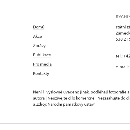
RYCHL
Domů
státní 
Zámeck
Akce
538 21 
Zprávy
Publikace
tel.: +
Pro média
e-mail:
Kontakty
Není-li výslovně uvedeno jinak, podléhají fotografie a
autora | Neužívejte dílo komerčně | Nezasahujte do dí
a „zdroj: Národní památkový ústav“