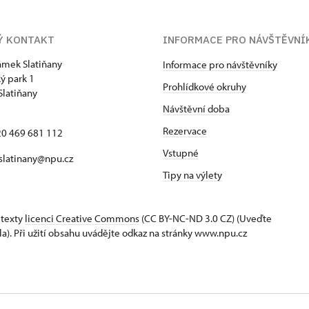
Ý KONTAKT
INFORMACE PRO NÁVŠTĚVNÍ
zámek Slatiňany
Informace pro návštěvníky
ý park 1
Prohlídkové okruhy
Slatiňany
Návštěvní doba
Rezervace
420 469 681 112
Vstupné
 slatinany@npu.cz
Tipy na výlety
 texty
licenci Creative Commons
(CC BY-NC-ND 3.0 CZ) (Uveďte
la). Při užití obsahu uvádějte odkaz na stránky www.npu.cz