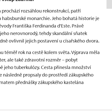
 prochází rozsáhlou rekonstrukcí, patří
absburské monarchie. Jeho bohatá historie je
évody Františka Ferdinanda d'Este. Právě
 jeho nerovnorodý, tehdy skandální sňatek
ně ovlivnil jejich postavení u císařského dvora.
ůnu téměř rok na cestě kolem světa. Výprava měla
er, ale také zdravotní rozměr – pobyt
bě jeho tuberkulózy. Cesta přinesla množství
se následně propsaly do prostředí zákupského
e tématem přednášky zákupského kastelána