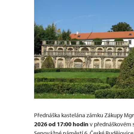
Přednáška kastelána zámku Zákupy Mgr. 
2026 od 17:00 hodin
v přednáškovém s
Senovážné náměstí 6, České Budějovice