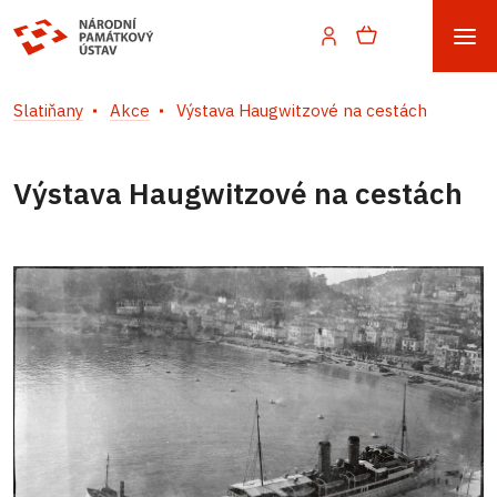
Slatiňany
Akce
Výstava Haugwitzové na cestách
Výstava Haugwitzové na cestách