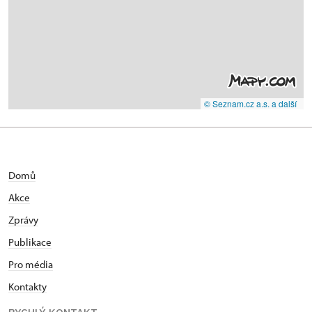
© Seznam.cz a.s. a další
Domů
Akce
Zprávy
Publikace
Pro média
Kontakty