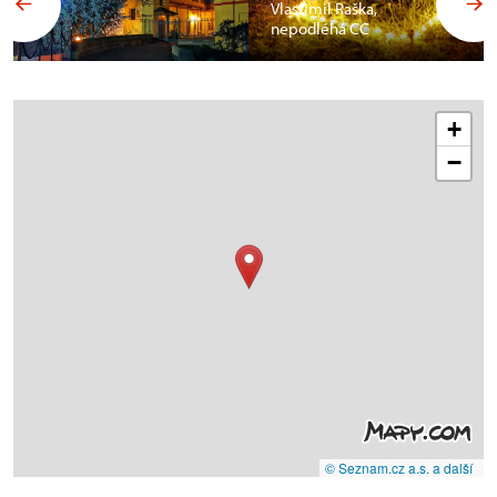
Vlastimil Raška,
nepodléhá CC
+
−
© Seznam.cz a.s. a další