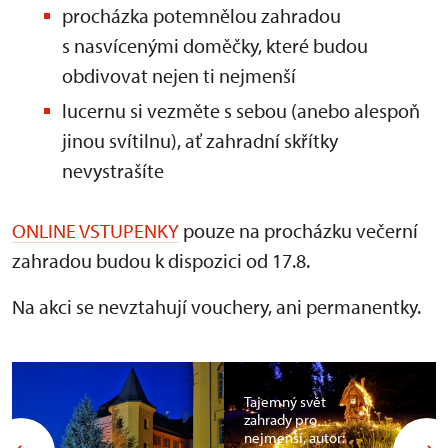
procházka potemnělou zahradou
s nasvícenými doměčky, které budou
obdivovat nejen ti nejmenší
lucernu si vezměte s sebou (anebo alespoň
jinou svítilnu), ať zahradní skřítky
nevystrašíte
ONLINE VSTUPENKY
pouze na procházku večerní
zahradou budou k dispozici od 17.8.
Na akci se nevztahují vouchery, ani permanentky.
Tajemný svět
zahrady pro
nejmenší, autor: