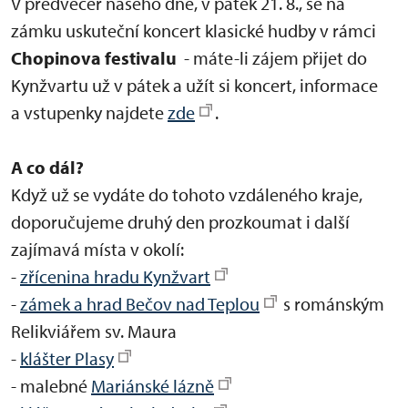
V předvečer našeho dne, v pátek 21. 8., se na
zámku uskuteční koncert klasické hudby v rámci
Chopinova festivalu
- máte-li zájem přijet do
Kynžvartu už v pátek a užít si koncert, informace
a vstupenky najdete
zde
.
A co dál?
Když už se vydáte do tohoto vzdáleného kraje,
doporučujeme druhý den prozkoumat i další
zajímavá místa v okolí:
-
zřícenina hradu Kynžvart
-
zámek a hrad Bečov nad Teplou
s románským
Relikviářem sv. Maura
-
klášter Plasy
- malebné
Mariánské lázně