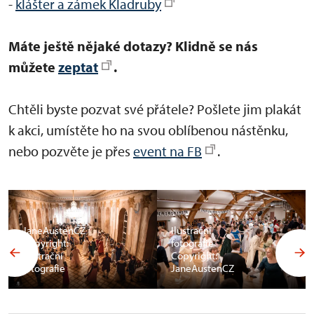
-
klášter a zámek Kladruby
Máte ještě nějaké dotazy? Klidně se nás
můžete
zeptat
.
Chtěli byste pozvat své přátele? Pošlete jim plakát
k akci, umístěte ho na svou oblíbenou nástěnku,
nebo pozvěte je přes
event na FB
.
JaneAustenCZ
Ilustrační
Copyright:
fotografie
Ilustrační
Copyright:
fotografie
JaneAustenCZ