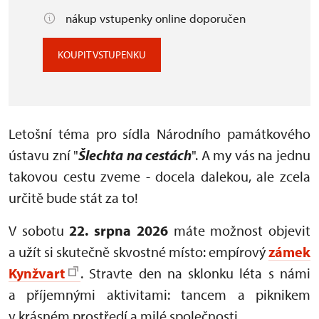
nákup vstupenky online doporučen
KOUPIT VSTUPENKU
Letošní téma pro sídla Národního památkového
ústavu zní "
Šlechta na cestách
". A my vás na jednu
takovou cestu zveme - docela dalekou, ale zcela
určitě bude stát za to!
V sobotu
22. srpna 2026
máte možnost objevit
a užít si skutečně skvostné místo: empírový
zámek
Kynžvart
. Stravte den na sklonku léta s námi
a příjemnými aktivitami: tancem a piknikem
v krásném prostředí a milé společnosti.