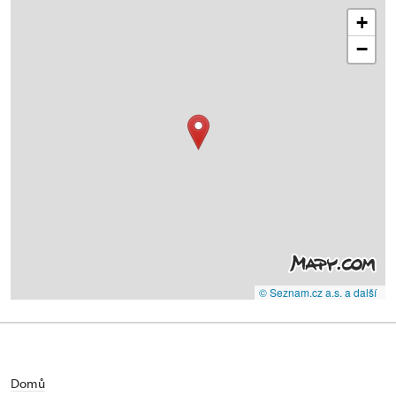
+
−
© Seznam.cz a.s. a další
Domů