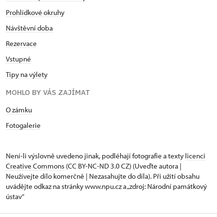
Prohlídkové okruhy
Návštěvní doba
Rezervace
Vstupné
Tipy na výlety
MOHLO BY VÁS ZAJÍMAT
O zámku
Fotogalerie
Není-li výslovně uvedeno jinak, podléhají fotografie a texty
licenci
Creative Commons
(CC BY-NC-ND 3.0 CZ) (Uveďte autora |
Neužívejte dílo komerčně | Nezasahujte do díla). Při užití obsahu
uvádějte odkaz na stránky www.npu.cz a „zdroj: Národní památkový
ústav“