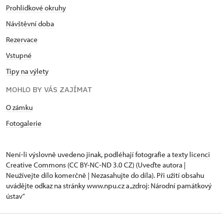
Prohlídkové okruhy
Návštěvní doba
Rezervace
Vstupné
Tipy na výlety
MOHLO BY VÁS ZAJÍMAT
O zámku
Fotogalerie
Není-li výslovně uvedeno jinak, podléhají fotografie a texty
licenci
Creative Commons
(CC BY-NC-ND 3.0 CZ) (Uveďte autora |
Neužívejte dílo komerčně | Nezasahujte do díla). Při užití obsahu
uvádějte odkaz na stránky www.npu.cz a „zdroj: Národní památkový
ústav“