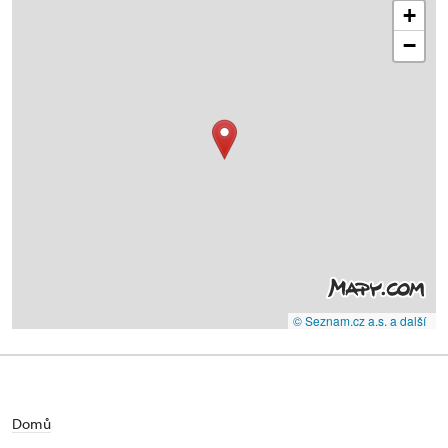
+
−
© Seznam.cz a.s. a další
Domů