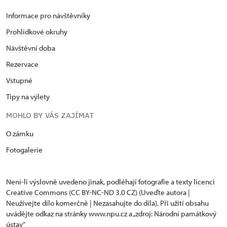
Informace pro návštěvníky
Prohlídkové okruhy
Návštěvní doba
Rezervace
Vstupné
Tipy na výlety
MOHLO BY VÁS ZAJÍMAT
O zámku
Fotogalerie
Není-li výslovně uvedeno jinak, podléhají fotografie a texty
licenci
Creative Commons
(CC BY-NC-ND 3.0 CZ) (Uveďte autora |
Neužívejte dílo komerčně | Nezasahujte do díla). Při užití obsahu
uvádějte odkaz na stránky www.npu.cz a „zdroj: Národní památkový
ústav“