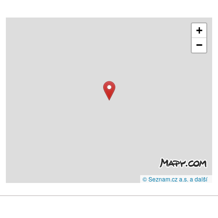
+
−
© Seznam.cz a.s. a další