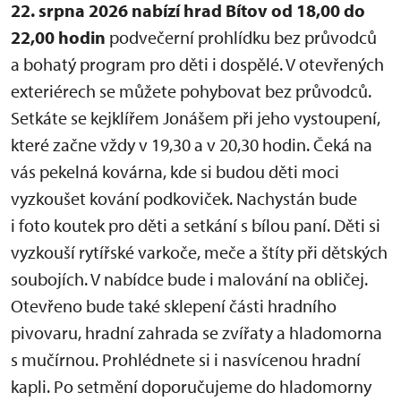
22. srpna 2026 nabízí hrad Bítov od 18,00 do
22,00 hodin
podvečerní prohlídku bez průvodců
a bohatý program pro děti i dospělé. V otevřených
exteriérech se můžete pohybovat bez průvodců.
Setkáte se kejklířem Jonášem při jeho vystoupení,
které začne vždy v 19,30 a v 20,30 hodin. Čeká na
vás pekelná kovárna, kde si budou děti moci
vyzkoušet kování podkoviček. Nachystán bude
i foto koutek pro děti a setkání s bílou paní. Děti si
vyzkouší rytířské varkoče, meče a štíty při dětských
soubojích. V nabídce bude i malování na obličej.
Otevřeno bude také sklepení části hradního
pivovaru, hradní zahrada se zvířaty a hladomorna
s mučírnou. Prohlédnete si i nasvícenou hradní
kapli. Po setmění doporučujeme do hladomorny