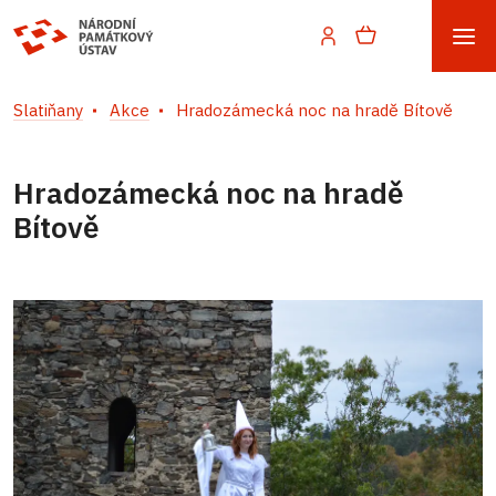
Slatiňany
Akce
Hradozámecká noc na hradě Bítově
Hradozámecká noc na hradě
Bítově