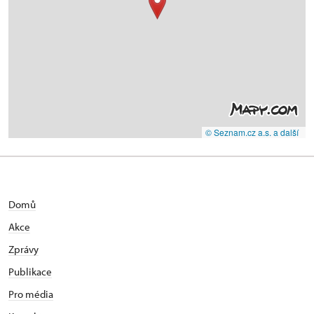
© Seznam.cz a.s. a další
Domů
Akce
Zprávy
Publikace
Pro média